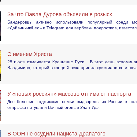
За что Павла Дурова объявили в розыск
Бандеровцы активно использовали популярный среди мо
«Дайвинчик/Leo» в Telegram для вербовки подростков, известил
С именем Христа
28 июля отмечается Крещение Руси . В этот день вспоминаю
Владимира, который в конце X века принял христианство и нач
У «новых россиян» массово отнимают паспорта
Две большие таджикские семьи выдворены из России в пол
отпрыски потушили Вечный огонь в Улан-Удэ.
В ООН не осудили нациста Драпатого