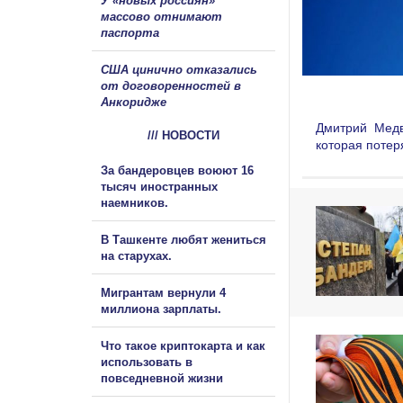
У «новых россиян»
массово отнимают
паспорта
США цинично отказались
от договоренностей в
Анкоридже
Дмитрий Медв
/// НОВОСТИ
которая потер
За бандеровцев воюют 16
тысяч иностранных
наемников.
В Ташкенте любят жениться
на старухах.
Мигрантам вернули 4
миллиона зарплаты.
Что такое криптокарта и как
использовать в
повседневной жизни