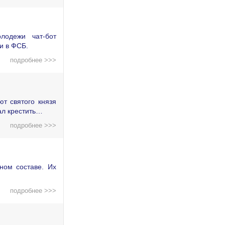
лодежи чат-бот
и в ФСБ.
подробнее >>>
т святого князя
ал крестить…
подробнее >>>
ном составе. Их
подробнее >>>