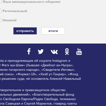
Язык межнационального общения
Региональный
Никакой
итоги
ta и принадлежащие ей соцсети Instagram и
ат Фатх аш-Шам» (бывшая «Джабхат ан-Нусра»,
мско-татарского народа», «Свидетели Иеговы»,
ий союз», «Формат-18», «Хизб ут-Тахрир», «Фонд
по решению суда; её основатель Алексей Навальный
отворительное и правозащитное общество
циальных движений», «Благотворительный фонд
ио Свободная Европа/Радио Свобода, телеканал
ла Савицкая и Сергей Маркелов, главред газеты