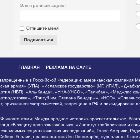
Электронный адрес:
Отпишите меня
Подписаться
ГЛАВНАЯ
РЕКЛАМА НА САЙТЕ
, запрещенные в Российской Федерации: американская компания Me
еская армия» (УПА), «Исламское государство» (ИГ, ИГИЛ), «Джабх
артия (НБП), «Аль-Каида», «УНА-УНСО», «Талибан», «Меджлис кры
Артподготовка», «Тризуб им. Степана Бандеры», «НСО», «Славянск
нт, признанная экстремистской, запрещена в РФ и ликвидирована 
РФ иноагентами: Международное историко-просветительское, благ
онд «В защиту прав заключённых», «Институт глобализации и со
независимых социологических исследований», Голос Америки, Рад
 Сибирь.Реалии, правозащитник Лев Пономарёв, журналисты Людми