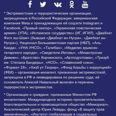
* Экстремистские и террористические организации,
запрещенные в Российской Федерации: американская
компания Meta и принадлежащие ей соцсети Instagram и
Facebook, «Правый сектор», «Украинская повстанческая
армия» (УПА), «Исламское государство» (ИГ, ИГИЛ), «Джабхат
Фатх аш-Шам» (бывшая «Джабхат ан-Нусра», «Джебхат ан-
Нусра»), Национал-Большевистская партия (НБП), «Аль-
Каида», «УНА-УНСО», «Талибан», «Меджлис крымско-
татарского народа», «Свидетели Иеговы», «Мизантропик
Дивижн», «Братство» Корчинского, «Артподготовка», «Тризуб
им. Степана Бандеры», «НСО», «Славянский союз»,
«Формат-18», «Хизб ут-Тахрир», «Фонд борьбы с коррупцией»
(ФБК) – организация-иноагент, признанная экстремистской,
запрещена в РФ и ликвидирована по решению суда; её
основатель Алексей Навальный включён в перечень
террористов и экстремистов.
* Организации и граждане, признанные Минюстом РФ
иноагентами: Международное историко-просветительское,
благотворительное и правозащитное общество «Мемориал»,
Аналитический центр Юрия Левады, фонд «В защиту прав
заключённых», «Институт глобализации и социальных