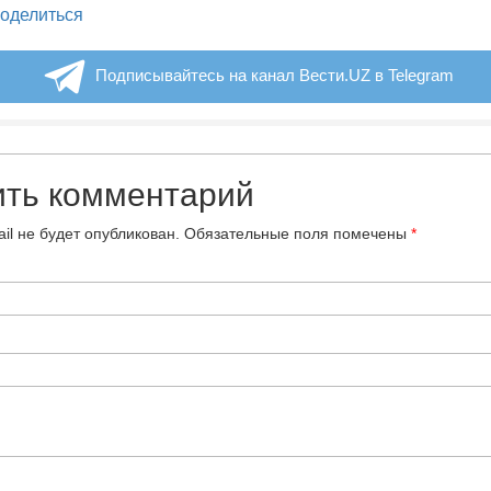
legram
оделиться
Подписывайтесь на канал Вести.UZ в Telegram
ить комментарий
il не будет опубликован.
Обязательные поля помечены
*