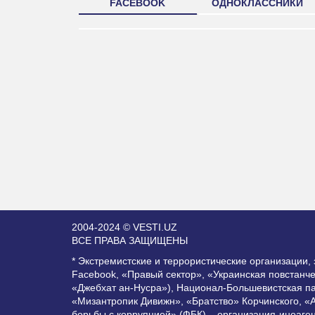
FACEBOOK
ОДНОКЛАССНИКИ
2004-2024 © VESTI.UZ
ВСЕ ПРАВА ЗАЩИЩЕНЫ
* Экстремистские и террористические организации
Facebook, «Правый сектор», «Украинская повстанч
«Джебхат ан-Нусра»), Национал-Большевистская п
«Мизантропик Дивижн», «Братство» Корчинского, «
борьбы с коррупцией» (ФБК) – организация-иноаге