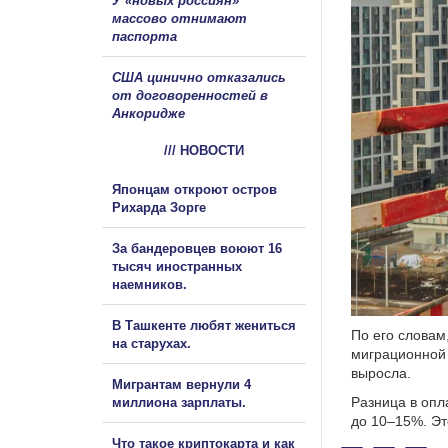
У «новых россиян»
массово отнимают
паспорта
США цинично отказались
от договоренностей в
Анкоридже
/// НОВОСТИ
Японцам откроют остров
Рихарда Зорге
За бандеровцев воюют 16
тысяч иностранных
наемников.
В Ташкенте любят жениться
По его словам
на старухах.
миграционной 
выросла.
Мигрантам вернули 4
Разница в опл
миллиона зарплаты.
до 10–15%. Эт
Что такое криптокарта и как