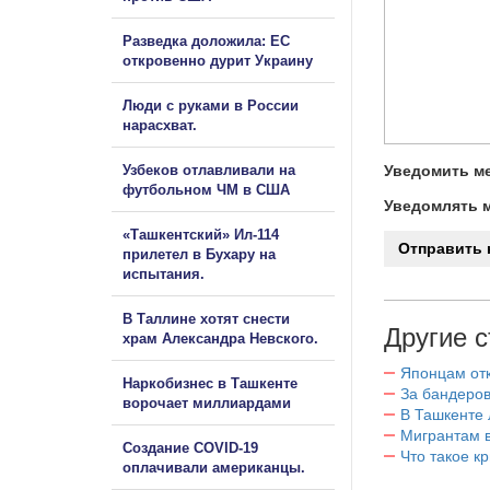
Разведка доложила: ЕС
откровенно дурит Украину
Люди с руками в России
нарасхват.
Узбеков отлавливали на
Уведомить ме
футбольном ЧМ в США
Уведомлять м
«Ташкентский» Ил-114
прилетел в Бухару на
испытания.
В Таллине хотят снести
Другие с
храм Александра Невского.
Японцам отк
Наркобизнес в Ташкенте
За бандеров
ворочает миллиардами
В Ташкенте 
Мигрантам в
Создание COVID-19
Что такое к
оплачивали американцы.