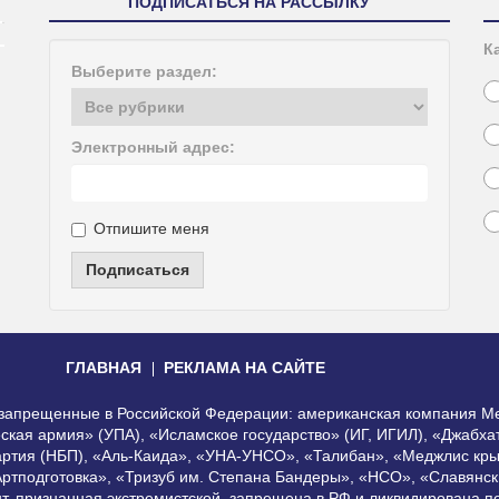
ПОДПИСАТЬСЯ НА РАССЫЛКУ
К
Выберите раздел:
Электронный адрес:
Отпишите меня
Подписаться
ГЛАВНАЯ
РЕКЛАМА НА САЙТЕ
, запрещенные в Российской Федерации: американская компания Me
еская армия» (УПА), «Исламское государство» (ИГ, ИГИЛ), «Джабх
артия (НБП), «Аль-Каида», «УНА-УНСО», «Талибан», «Меджлис кры
Артподготовка», «Тризуб им. Степана Бандеры», «НСО», «Славянск
нт, признанная экстремистской, запрещена в РФ и ликвидирована 