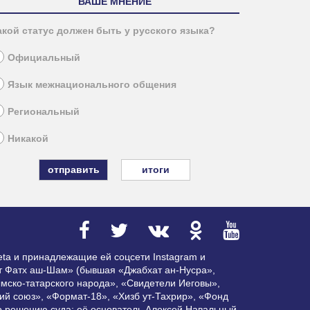
ВАШЕ МНЕНИЕ
акой статус должен быть у русского языка?
Официальный
Язык межнационального общения
Региональный
Никакой
итоги
ta и принадлежащие ей соцсети Instagram и
ат Фатх аш-Шам» (бывшая «Джабхат ан-Нусра»,
мско-татарского народа», «Свидетели Иеговы»,
ий союз», «Формат-18», «Хизб ут-Тахрир», «Фонд
по решению суда; её основатель Алексей Навальный