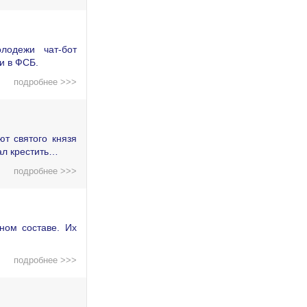
лодежи чат-бот
и в ФСБ.
подробнее >>>
т святого князя
ал крестить…
подробнее >>>
ном составе. Их
подробнее >>>