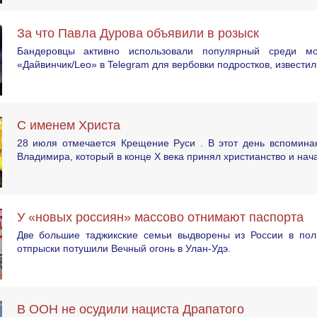
За что Павла Дурова объявили в розыск
Бандеровцы активно использовали популярный среди мо
«Дайвинчик/Leo» в Telegram для вербовки подростков, известил
С именем Христа
28 июля отмечается Крещение Руси . В этот день вспоминаю
Владимира, который в конце X века принял христианство и нач
У «новых россиян» массово отнимают паспорта
Две большие таджикские семьи выдворены из России в пол
отпрыски потушили Вечный огонь в Улан-Удэ.
В ООН не осудили нациста Драпатого