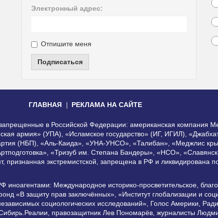
Электронный адрес:
Отпишите меня
Подписаться
ГЛАВНАЯ
РЕКЛАМА НА САЙТЕ
, запрещенные в Российской Федерации: американская компания Me
еская армия» (УПА), «Исламское государство» (ИГ, ИГИЛ), «Джабх
артия (НБП), «Аль-Каида», «УНА-УНСО», «Талибан», «Меджлис кры
Артподготовка», «Тризуб им. Степана Бандеры», «НСО», «Славянск
нт, признанная экстремистской, запрещена в РФ и ликвидирована 
РФ иноагентами: Международное историко-просветительское, благ
онд «В защиту прав заключённых», «Институт глобализации и со
независимых социологических исследований», Голос Америки, Рад
 Сибирь.Реалии, правозащитник Лев Пономарёв, журналисты Людми