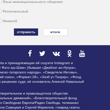
Язык межнационального общения
Региональный
Никакой
итоги
ta и принадлежащие ей соцсети Instagram и
ат Фатх аш-Шам» (бывшая «Джабхат ан-Нусра»,
мско-татарского народа», «Свидетели Иеговы»,
ий союз», «Формат-18», «Хизб ут-Тахрир», «Фонд
по решению суда; её основатель Алексей Навальный
отворительное и правозащитное общество
циальных движений», «Благотворительный фонд
ио Свободная Европа/Радио Свобода, телеканал
ла Савицкая и Сергей Маркелов, главред газеты