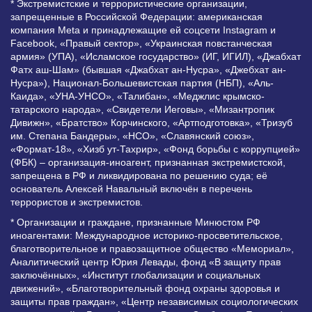
* Экстремистские и террористические организации,
запрещенные в Российской Федерации: американская
компания Meta и принадлежащие ей соцсети Instagram и
Facebook, «Правый сектор», «Украинская повстанческая
армия» (УПА), «Исламское государство» (ИГ, ИГИЛ), «Джабхат
Фатх аш-Шам» (бывшая «Джабхат ан-Нусра», «Джебхат ан-
Нусра»), Национал-Большевистская партия (НБП), «Аль-
Каида», «УНА-УНСО», «Талибан», «Меджлис крымско-
татарского народа», «Свидетели Иеговы», «Мизантропик
Дивижн», «Братство» Корчинского, «Артподготовка», «Тризуб
им. Степана Бандеры», «НСО», «Славянский союз»,
«Формат-18», «Хизб ут-Тахрир», «Фонд борьбы с коррупцией»
(ФБК) – организация-иноагент, признанная экстремистской,
запрещена в РФ и ликвидирована по решению суда; её
основатель Алексей Навальный включён в перечень
террористов и экстремистов.
* Организации и граждане, признанные Минюстом РФ
иноагентами: Международное историко-просветительское,
благотворительное и правозащитное общество «Мемориал»,
Аналитический центр Юрия Левады, фонд «В защиту прав
заключённых», «Институт глобализации и социальных
движений», «Благотворительный фонд охраны здоровья и
защиты прав граждан», «Центр независимых социологических