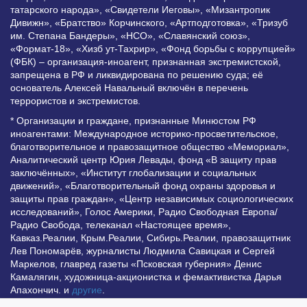
татарского народа», «Свидетели Иеговы», «Мизантропик
Дивижн», «Братство» Корчинского, «Артподготовка», «Тризуб
им. Степана Бандеры», «НСО», «Славянский союз»,
«Формат-18», «Хизб ут-Тахрир», «Фонд борьбы с коррупцией»
(ФБК) – организация-иноагент, признанная экстремистской,
запрещена в РФ и ликвидирована по решению суда; её
основатель Алексей Навальный включён в перечень
террористов и экстремистов.
* Организации и граждане, признанные Минюстом РФ
иноагентами: Международное историко-просветительское,
благотворительное и правозащитное общество «Мемориал»,
Аналитический центр Юрия Левады, фонд «В защиту прав
заключённых», «Институт глобализации и социальных
движений», «Благотворительный фонд охраны здоровья и
защиты прав граждан», «Центр независимых социологических
исследований», Голос Америки, Радио Свободная Европа/
Радио Свобода, телеканал «Настоящее время»,
Кавказ.Реалии, Крым.Реалии, Сибирь.Реалии, правозащитник
Лев Пономарёв, журналисты Людмила Савицкая и Сергей
Маркелов, главред газеты «Псковская губерния» Денис
Камалягин, художница-акционистка и фемактивистка Дарья
Апахончич. и
другие
.