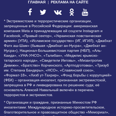
ГЛАВНАЯ
РЕКЛАМА НА САЙТЕ
* Экстремистские и террористические организации,
запрещенные в Российской Федерации: американская
компания Meta и принадлежащие ей соцсети Instagram и
Facebook, «Правый сектор», «Украинская повстанческая
армия» (УПА), «Исламское государство» (ИГ, ИГИЛ), «Джабхат
Фатх аш-Шам» (бывшая «Джабхат ан-Нусра», «Джебхат ан-
Нусра»), Национал-Большевистская партия (НБП), «Аль-
Каида», «УНА-УНСО», «Талибан», «Меджлис крымско-
татарского народа», «Свидетели Иеговы», «Мизантропик
Дивижн», «Братство» Корчинского, «Артподготовка», «Тризуб
им. Степана Бандеры», «НСО», «Славянский союз»,
«Формат-18», «Хизб ут-Тахрир», «Фонд борьбы с коррупцией»
(ФБК) – организация-иноагент, признанная экстремистской,
запрещена в РФ и ликвидирована по решению суда; её
основатель Алексей Навальный включён в перечень
террористов и экстремистов.
* Организации и граждане, признанные Минюстом РФ
иноагентами: Международное историко-просветительское,
благотворительное и правозащитное общество «Мемориал»,