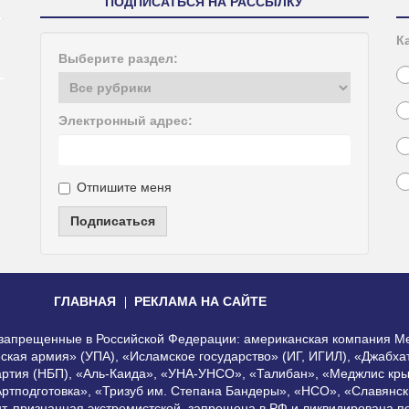
ПОДПИСАТЬСЯ НА РАССЫЛКУ
К
Выберите раздел:
Электронный адрес:
Отпишите меня
Подписаться
ГЛАВНАЯ
РЕКЛАМА НА САЙТЕ
, запрещенные в Российской Федерации: американская компания Me
еская армия» (УПА), «Исламское государство» (ИГ, ИГИЛ), «Джабх
артия (НБП), «Аль-Каида», «УНА-УНСО», «Талибан», «Меджлис кры
Артподготовка», «Тризуб им. Степана Бандеры», «НСО», «Славянск
нт, признанная экстремистской, запрещена в РФ и ликвидирована 