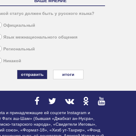
ВАШЕ МНЕНИЕ
акой статус должен быть у русского языка?
Официальный
Язык межнационального общения
Региональный
Никакой
итоги
ta и принадлежащие ей соцсети Instagram и
ат Фатх аш-Шам» (бывшая «Джабхат ан-Нусра»,
мско-татарского народа», «Свидетели Иеговы»,
ий союз», «Формат-18», «Хизб ут-Тахрир», «Фонд
по решению суда; её основатель Алексей Навальный