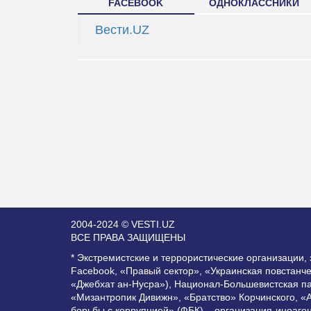
FACEBOOK
ОДНОКЛАССНИКИ
Вести.UZ
2004-2024 © VESTI.UZ
ВСЕ ПРАВА ЗАЩИЩЕНЫ
* Экстремистские и террористические организации
Facebook, «Правый сектор», «Украинская повстанч
«Джебхат ан-Нусра»), Национал-Большевистская п
«Мизантропик Дивижн», «Братство» Корчинского, «
борьбы с коррупцией» (ФБК) – организация-иноаге