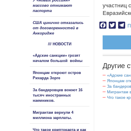
У «новых россиян»
участниц 
массово отнимают
паспорта
Евразийск
США цинично отказались
Facebook
Twitter
Te
П
от договоренностей в
Анкоридже
/// НОВОСТИ
«Адские санкции» грозят
началом большой войны
Другие с
Японцам откроют остров
«Адские са
Рихарда Зорге
Японцам отк
За бандеров
За бандеровцев воюют 16
Мигрантам в
тысяч иностранных
Что такое к
наемников.
Мигрантам вернули 4
миллиона зарплаты.
Что такое криптокарта и как