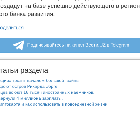
создадут на базе успешно действующего в регио
ого банка развития.
legram
оделиться
Подписывайтесь на канал Вести.UZ в Telegram
татьи раздела
нкции» грозят началом большой войны
роют остров Рихарда Зорге
цев воюют 16 тысяч иностранных наемников.
ернули 4 миллиона зарплаты.
риптокарта и как использовать в повседневной жизни