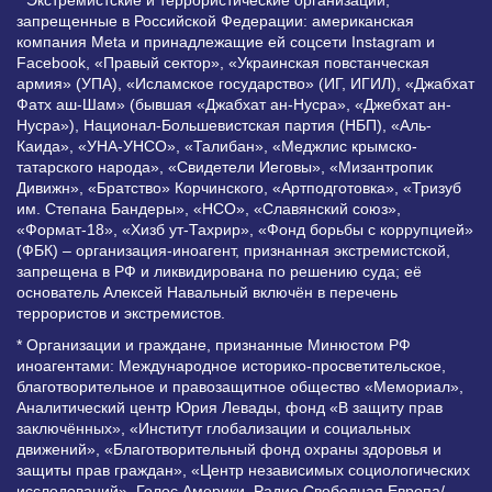
* Экстремистские и террористические организации,
запрещенные в Российской Федерации: американская
компания Meta и принадлежащие ей соцсети Instagram и
Facebook, «Правый сектор», «Украинская повстанческая
армия» (УПА), «Исламское государство» (ИГ, ИГИЛ), «Джабхат
Фатх аш-Шам» (бывшая «Джабхат ан-Нусра», «Джебхат ан-
Нусра»), Национал-Большевистская партия (НБП), «Аль-
Каида», «УНА-УНСО», «Талибан», «Меджлис крымско-
татарского народа», «Свидетели Иеговы», «Мизантропик
Дивижн», «Братство» Корчинского, «Артподготовка», «Тризуб
им. Степана Бандеры», «НСО», «Славянский союз»,
«Формат-18», «Хизб ут-Тахрир», «Фонд борьбы с коррупцией»
(ФБК) – организация-иноагент, признанная экстремистской,
запрещена в РФ и ликвидирована по решению суда; её
основатель Алексей Навальный включён в перечень
террористов и экстремистов.
* Организации и граждане, признанные Минюстом РФ
иноагентами: Международное историко-просветительское,
благотворительное и правозащитное общество «Мемориал»,
Аналитический центр Юрия Левады, фонд «В защиту прав
заключённых», «Институт глобализации и социальных
движений», «Благотворительный фонд охраны здоровья и
защиты прав граждан», «Центр независимых социологических
исследований», Голос Америки, Радио Свободная Европа/