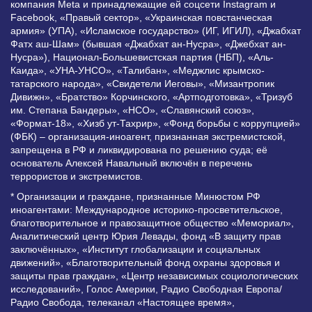
компания Meta и принадлежащие ей соцсети Instagram и
Facebook, «Правый сектор», «Украинская повстанческая
армия» (УПА), «Исламское государство» (ИГ, ИГИЛ), «Джабхат
Фатх аш-Шам» (бывшая «Джабхат ан-Нусра», «Джебхат ан-
Нусра»), Национал-Большевистская партия (НБП), «Аль-
Каида», «УНА-УНСО», «Талибан», «Меджлис крымско-
татарского народа», «Свидетели Иеговы», «Мизантропик
Дивижн», «Братство» Корчинского, «Артподготовка», «Тризуб
им. Степана Бандеры», «НСО», «Славянский союз»,
«Формат-18», «Хизб ут-Тахрир», «Фонд борьбы с коррупцией»
(ФБК) – организация-иноагент, признанная экстремистской,
запрещена в РФ и ликвидирована по решению суда; её
основатель Алексей Навальный включён в перечень
террористов и экстремистов.
* Организации и граждане, признанные Минюстом РФ
иноагентами: Международное историко-просветительское,
благотворительное и правозащитное общество «Мемориал»,
Аналитический центр Юрия Левады, фонд «В защиту прав
заключённых», «Институт глобализации и социальных
движений», «Благотворительный фонд охраны здоровья и
защиты прав граждан», «Центр независимых социологических
исследований», Голос Америки, Радио Свободная Европа/
Радио Свобода, телеканал «Настоящее время»,