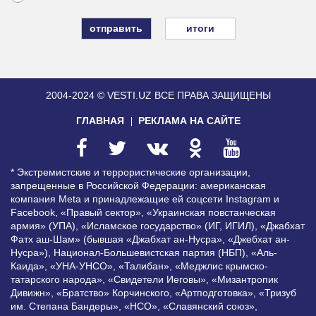
итоги
2004-2024 © VESTI.UZ
ВСЕ ПРАВА ЗАЩИЩЕНЫ
ГЛАВНАЯ
РЕКЛАМА НА САЙТЕ
* Экстремистские и террористические организации,
запрещенные в Российской Федерации: американская
компания Meta и принадлежащие ей соцсети Instagram и
Facebook, «Правый сектор», «Украинская повстанческая
армия» (УПА), «Исламское государство» (ИГ, ИГИЛ), «Джабхат
Фатх аш-Шам» (бывшая «Джабхат ан-Нусра», «Джебхат ан-
Нусра»), Национал-Большевистская партия (НБП), «Аль-
Каида», «УНА-УНСО», «Талибан», «Меджлис крымско-
татарского народа», «Свидетели Иеговы», «Мизантропик
Дивижн», «Братство» Корчинского, «Артподготовка», «Тризуб
им. Степана Бандеры», «НСО», «Славянский союз»,