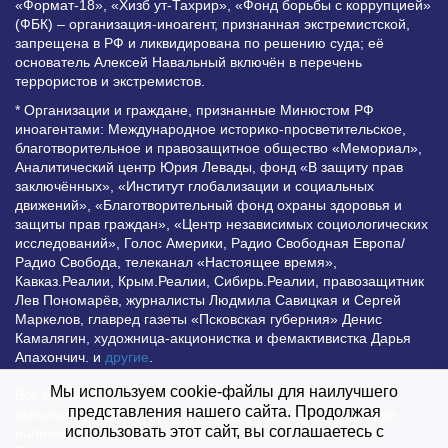
«Формат-18», «Хизб ут-Тахрир», «Фонд борьбы с коррупцией»
(ФБК) – организация-иноагент, признанная экстремистской,
запрещена в РФ и ликвидирована по решению суда; её
основатель Алексей Навальный включён в перечень
террористов и экстремистов.
* Организации и граждане, признанные Минюстом РФ
иноагентами: Международное историко-просветительское,
благотворительное и правозащитное общество «Мемориал»,
Аналитический центр Юрия Левады, фонд «В защиту прав
заключённых», «Институт глобализации и социальных
движений», «Благотворительный фонд охраны здоровья и
защиты прав граждан», «Центр независимых социологических
исследований», Голос Америки, Радио Свободная Европа/
Радио Свобода, телеканал «Настоящее время»,
Кавказ.Реалии, Крым.Реалии, Сибирь.Реалии, правозащитник
Лев Пономарёв, журналисты Людмила Савицкая и Сергей
Маркелов, главред газеты «Псковская губерния» Денис
Камалягин, художница-акционистка и фемактивистка Дарья
Апахончич. и
другие
.
Мы используем cookie-файлы для наилучшего
Все права защищены и охраняются законом. Любое
представления нашего сайта. Продолжая
использование материалов сайта допустимо при условии
использовать этот сайт, вы соглашаетесь с
наличия активной гиперссылки на Vesti.UZ.