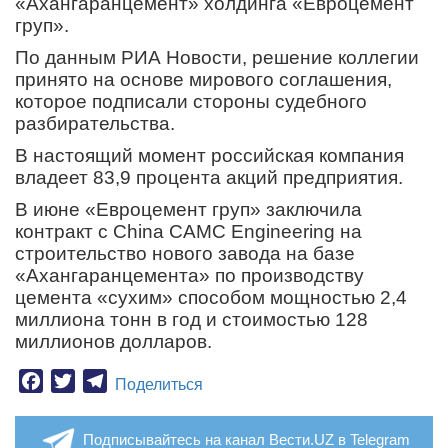
«Ахангаранцемент» холдинга «Евроцемент
груп».
По данным РИА Новости, решение коллегии
принято на основе мирового соглашения,
которое подписали стороны судебного
разбирательства.
В настоящий момент российская компания
владеет 83,9 процента акций предприятия.
В июне «Евроцемент груп» заключила
контракт с China CAMC Engineering на
строительство нового завода на базе
«Ахангаранцемента» по производству
цемента «сухим» способом мощностью 2,4
миллиона тонн в год и стоимостью 128
миллионов долларов.
Facebook
Twitter
Telegram
Поделиться
Подписывайтесь на канал Вести.UZ в Telegram