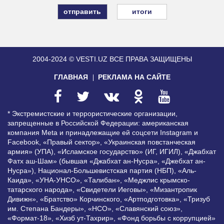
итоги
2004-2024 © VESTI.UZ
ВСЕ ПРАВА ЗАЩИЩЕНЫ
ГЛАВНАЯ
РЕКЛАМА НА САЙТЕ
* Экстремистские и террористические организации,
запрещенные в Российской Федерации: американская
компания Meta и принадлежащие ей соцсети Instagram и
Facebook, «Правый сектор», «Украинская повстанческая
армия» (УПА), «Исламское государство» (ИГ, ИГИЛ), «Джабхат
Фатх аш-Шам» (бывшая «Джабхат ан-Нусра», «Джебхат ан-
Нусра»), Национал-Большевистская партия (НБП), «Аль-
Каида», «УНА-УНСО», «Талибан», «Меджлис крымско-
татарского народа», «Свидетели Иеговы», «Мизантропик
Дивижн», «Братство» Корчинского, «Артподготовка», «Тризуб
им. Степана Бандеры», «НСО», «Славянский союз»,
«Формат-18», «Хизб ут-Тахрир», «Фонд борьбы с коррупцией»