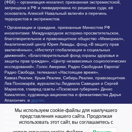
(ФБК) – организация-иноагент, признанная экстремистской,
запрещена в РФ и ликвидирована по решению суда; её
основатель Алексей Навальный включён в перечень
террористов и экстремистов.
* Организации и граждане, признанные Минюстом РФ
иноагентами: Международное историко-просветительское,
благотворительное и правозащитное общество «Мемориал»,
Аналитический центр Юрия Левады, фонд «В защиту прав
заключённых», «Институт глобализации и социальных
движений», «Благотворительный фонд охраны здоровья и
защиты прав граждан», «Центр независимых социологических
исследований», Голос Америки, Радио Свободная Европа/
Радио Свобода, телеканал «Настоящее время»,
Кавказ.Реалии, Крым.Реалии, Сибирь.Реалии, правозащитник
Лев Пономарёв, журналисты Людмила Савицкая и Сергей
Маркелов, главред газеты «Псковская губерния» Денис
Камалягин, художница-акционистка и фемактивистка Дарья
Апахончич. и
другие
.
Мы используем cookie-файлы для наилучшего
Все права защищены и охраняются законом. Любое
представления нашего сайта. Продолжая
использование материалов сайта допустимо при условии
использовать этот сайт, вы соглашаетесь с
наличия активной гиперссылки на Vesti.UZ.
Редакция не несет ответственности за достоверность