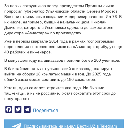
За новых сотрудников перед президентом Путиным лично
попросил губернатор Ульяновской области Сергей Морозов.
Все они отличились в создании модернизированного Ил-76. В
их числе, например, бывший начальник цеха Николай
Дьяченко, которого в Ульяновске сделали до заместителя
директора «Авиастара» по производству.
Уже в первом квартале 2014 года в рамках госпрограммы
переселения соотечественников на «Авиастар» прибудут еще
40 рабочих и инженеров.
В минувшем году на авиазавод приняли более 200 учеников.
В ближайшие пять лет ульяновский авиазавод планирует
выйти на сборку 18 крылатых машин в год. До 2025 года
общий заказ может составить до 180 самолетов.
Кстати, один самолет
строится два года. Но бывшие
ташкентцы, а ныне россияне,
хотят сократить этот срок до
полутора лет.
Facebook
Twitter
Telegram
Поделиться
Подписывайтесь на канал Вести.UZ в Telegram