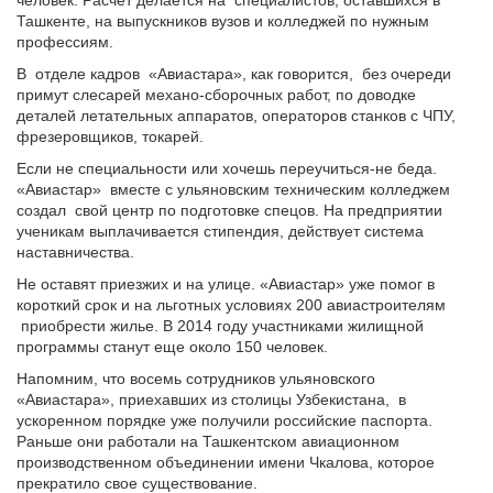
человек. Расчет делается на
специалистов, оставшихся в
Ташкенте, на выпускников вузов и колледжей по нужным
профессиям.
В
отделе кадров
«Авиастара», как говорится,
без очереди
примут слесарей механо-сборочных работ, по доводке
деталей летательных аппаратов, операторов станков с ЧПУ,
фрезеровщиков, токарей.
Если не специальности или хочешь переучиться-не беда.
«Авиастар»
вместе с ульяновским техническим колледжем
создал
свой центр по подготовке спецов. На предприятии
ученикам выплачивается стипендия, действует система
наставничества.
Не оставят приезжих и на улице. «Авиастар» уже помог в
короткий срок и на льготных условиях 200 авиастроителям
приобрести жилье. В 2014 году участниками жилищной
программы станут еще около 150 человек.
Напомним, что восемь сотрудников ульяновского
«Авиастара», приехавших из столицы Узбекистана,
в
ускоренном порядке уже получили российские паспорта.
Раньше они работали на Ташкентском авиационном
производственном объединении имени Чкалова, которое
прекратило свое существование.