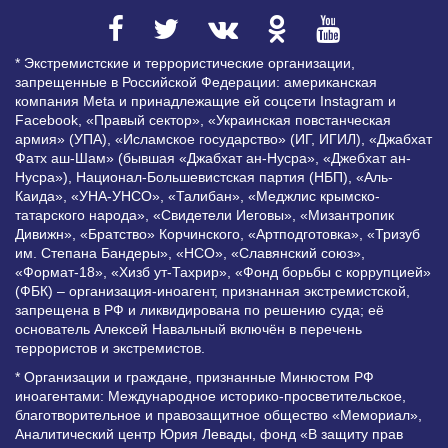
* Экстремистские и террористические организации,
запрещенные в Российской Федерации: американская
компания Meta и принадлежащие ей соцсети Instagram и
Facebook, «Правый сектор», «Украинская повстанческая
армия» (УПА), «Исламское государство» (ИГ, ИГИЛ), «Джабхат
Фатх аш-Шам» (бывшая «Джабхат ан-Нусра», «Джебхат ан-
Нусра»), Национал-Большевистская партия (НБП), «Аль-
Каида», «УНА-УНСО», «Талибан», «Меджлис крымско-
татарского народа», «Свидетели Иеговы», «Мизантропик
Дивижн», «Братство» Корчинского, «Артподготовка», «Тризуб
им. Степана Бандеры», «НСО», «Славянский союз»,
«Формат-18», «Хизб ут-Тахрир», «Фонд борьбы с коррупцией»
(ФБК) – организация-иноагент, признанная экстремистской,
запрещена в РФ и ликвидирована по решению суда; её
основатель Алексей Навальный включён в перечень
террористов и экстремистов.
* Организации и граждане, признанные Минюстом РФ
иноагентами: Международное историко-просветительское,
благотворительное и правозащитное общество «Мемориал»,
Аналитический центр Юрия Левады, фонд «В защиту прав