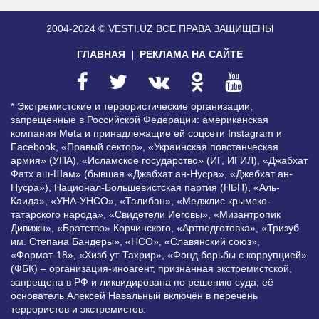
2004-2024 © VESTI.UZ
ВСЕ ПРАВА ЗАЩИЩЕНЫ
ГЛАВНАЯ
РЕКЛАМА НА САЙТЕ
* Экстремистские и террористические организации,
запрещенные в Российской Федерации: американская
компания Meta и принадлежащие ей соцсети Instagram и
Facebook, «Правый сектор», «Украинская повстанческая
армия» (УПА), «Исламское государство» (ИГ, ИГИЛ), «Джабхат
Фатх аш-Шам» (бывшая «Джабхат ан-Нусра», «Джебхат ан-
Нусра»), Национал-Большевистская партия (НБП), «Аль-
Каида», «УНА-УНСО», «Талибан», «Меджлис крымско-
татарского народа», «Свидетели Иеговы», «Мизантропик
Дивижн», «Братство» Корчинского, «Артподготовка», «Тризуб
им. Степана Бандеры», «НСО», «Славянский союз»,
«Формат-18», «Хизб ут-Тахрир», «Фонд борьбы с коррупцией»
(ФБК) – организация-иноагент, признанная экстремистской,
запрещена в РФ и ликвидирована по решению суда; её
основатель Алексей Навальный включён в перечень
террористов и экстремистов.