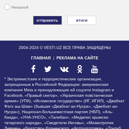
Никакой
итоги
2004-2024 © VESTI.UZ
ВСЕ ПРАВА ЗАЩИЩЕНЫ
ГЛАВНАЯ
РЕКЛАМА НА САЙТЕ
* Экстремистские и террористические организации,
запрещенные в Российской Федерации: американская
компания Meta и принадлежащие ей соцсети Instagram и
Facebook, «Правый сектор», «Украинская повстанческая
армия» (УПА), «Исламское государство» (ИГ, ИГИЛ), «Джабхат
Фатх аш-Шам» (бывшая «Джабхат ан-Нусра», «Джебхат ан-
Нусра»), Национал-Большевистская партия (НБП), «Аль-
Каида», «УНА-УНСО», «Талибан», «Меджлис крымско-
татарского народа», «Свидетели Иеговы», «Мизантропик
Дивижн», «Братство» Корчинского, «Артподготовка», «Тризуб