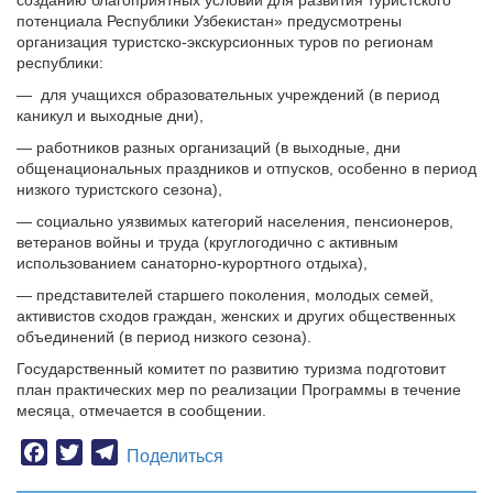
созданию благоприятных условий для развития туристского
потенциала Республики Узбекистан» предусмотрены
организация туристско-экскурсионных туров по регионам
республики:
— для учащихся образовательных учреждений (в период
каникул и выходные дни),
— работников разных организаций (в выходные, дни
общенациональных праздников и отпусков, особенно в период
низкого туристского сезона),
— социально уязвимых категорий населения, пенсионеров,
ветеранов войны и труда (круглогодично с активным
использованием санаторно-курортного отдыха),
— представителей старшего поколения, молодых семей,
активистов сходов граждан, женских и других общественных
объединений (в период низкого сезона).
Государственный комитет по развитию туризма подготовит
план практических мер по реализации Программы в течение
месяца, отмечается в сообщении.
Facebook
Twitter
Telegram
Поделиться