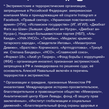
* Экстремистские и террористические организации,
запрещенные в Российской Федерации: американская
компания Meta и принадлежащие ей соцсети Instagram и
Facebook, «Правый сектор», «Украинская повстанческая
армия» (УПА), «Исламское государство» (ИГ, ИГИЛ), «Джабхат
Фатх аш-Шам» (бывшая «Джабхат ан-Нусра», «Джебхат ан-
Нусра»), Национал-Большевистская партия (НБП), «Аль-
Каида», «УНА-УНСО», «Талибан», «Меджлис крымско-
татарского народа», «Свидетели Иеговы», «Мизантропик
Дивижн», «Братство» Корчинского, «Артподготовка», «Тризуб
им. Степана Бандеры», «НСО», «Славянский союз»,
«Формат-18», «Хизб ут-Тахрир», «Фонд борьбы с коррупцией»
(ФБК) – организация-иноагент, признанная экстремистской,
запрещена в РФ и ликвидирована по решению суда; её
основатель Алексей Навальный включён в перечень
террористов и экстремистов.
* Организации и граждане, признанные Минюстом РФ
иноагентами: Международное историко-просветительское,
благотворительное и правозащитное общество «Мемориал»,
Аналитический центр Юрия Левады, фонд «В защиту прав
заключённых», «Институт глобализации и социальных
движений», «Благотворительный фонд охраны здоровья и