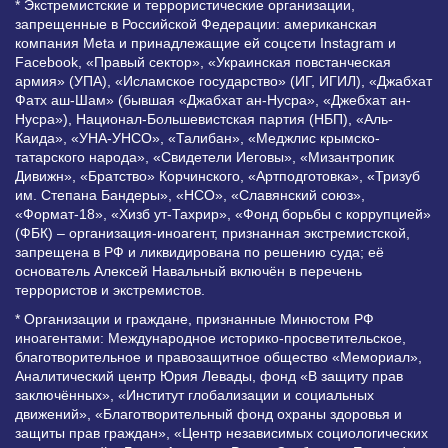
* Экстремистские и террористические организации,
запрещенные в Российской Федерации: американская
компания Meta и принадлежащие ей соцсети Instagram и
Facebook, «Правый сектор», «Украинская повстанческая
армия» (УПА), «Исламское государство» (ИГ, ИГИЛ), «Джабхат
Фатх аш-Шам» (бывшая «Джабхат ан-Нусра», «Джебхат ан-
Нусра»), Национал-Большевистская партия (НБП), «Аль-
Каида», «УНА-УНСО», «Талибан», «Меджлис крымско-
татарского народа», «Свидетели Иеговы», «Мизантропик
Дивижн», «Братство» Корчинского, «Артподготовка», «Тризуб
им. Степана Бандеры», «НСО», «Славянский союз»,
«Формат-18», «Хизб ут-Тахрир», «Фонд борьбы с коррупцией»
(ФБК) – организация-иноагент, признанная экстремистской,
запрещена в РФ и ликвидирована по решению суда; её
основатель Алексей Навальный включён в перечень
террористов и экстремистов.
* Организации и граждане, признанные Минюстом РФ
иноагентами: Международное историко-просветительское,
благотворительное и правозащитное общество «Мемориал»,
Аналитический центр Юрия Левады, фонд «В защиту прав
заключённых», «Институт глобализации и социальных
движений», «Благотворительный фонд охраны здоровья и
защиты прав граждан», «Центр независимых социологических