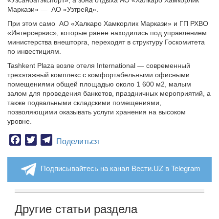
«Узсаноатэкспорт», а зона отдыха АО «Халкаро Хамкорлик
Маркази» — АО «Узтрейд».
При этом само АО «Халкаро Хамкорлик Маркази» и ГП РХВО
«Интерсервис», которые ранее находились под управлением
министерства внешторга, переходят в структуру Госкомитета
по инвестициям.
Tashkent Plaza возле отеля International — современный
трехэтажный комплекс c комфортабельными офисными
помещениями общей площадью около 1 600 м2, малым
залом для проведения банкетов, праздничных мероприятий, а
также подвальными складскими помещениями,
позволяющими оказывать услуги хранения на высоком
уровне.
Facebook
Twitter
Telegram
Поделиться
Подписывайтесь на канал Вести.UZ в Telegram
Другие статьи раздела