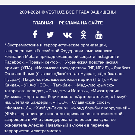
2004-2024 © VESTI.UZ
ВСЕ ПРАВА ЗАЩИЩЕНЫ
ГЛАВНАЯ
РЕКЛАМА НА САЙТЕ
* Экстремистские и террористические организации,
запрещенные в Российской Федерации: американская
компания Meta и принадлежащие ей соцсети Instagram и
Facebook, «Правый сектор», «Украинская повстанческая
армия» (УПА), «Исламское государство» (ИГ, ИГИЛ), «Джабхат
Фатх аш-Шам» (бывшая «Джабхат ан-Нусра», «Джебхат ан-
Нусра»), Национал-Большевистская партия (НБП), «Аль-
Каида», «УНА-УНСО», «Талибан», «Меджлис крымско-
татарского народа», «Свидетели Иеговы», «Мизантропик
Дивижн», «Братство» Корчинского, «Артподготовка», «Тризуб
им. Степана Бандеры», «НСО», «Славянский союз»,
«Формат-18», «Хизб ут-Тахрир», «Фонд борьбы с коррупцией»
(ФБК) – организация-иноагент, признанная экстремистской,
запрещена в РФ и ликвидирована по решению суда; её
основатель Алексей Навальный включён в перечень
террористов и экстремистов.