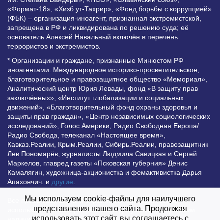
«Формат-18», «Хизб ут-Тахрир», «Фонд борьбы с коррупцией»
(ФБК) – организация-иноагент, признанная экстремистской,
запрещена в РФ и ликвидирована по решению суда; её
основатель Алексей Навальный включён в перечень
террористов и экстремистов.
* Организации и граждане, признанные Минюстом РФ
иноагентами: Международное историко-просветительское,
благотворительное и правозащитное общество «Мемориал»,
Аналитический центр Юрия Левады, фонд «В защиту прав
заключённых», «Институт глобализации и социальных
движений», «Благотворительный фонд охраны здоровья и
защиты прав граждан», «Центр независимых социологических
исследований», Голос Америки, Радио Свободная Европа/
Радио Свобода, телеканал «Настоящее время»,
Кавказ.Реалии, Крым.Реалии, Сибирь.Реалии, правозащитник
Лев Пономарёв, журналисты Людмила Савицкая и Сергей
Маркелов, главред газеты «Псковская губерния» Денис
Камалягин, художница-акционистка и фемактивистка Дарья
Апахончич. и
другие
.
Мы используем cookie-файлы для наилучшего
Все права защищены и охраняются законом. Любое
представления нашего сайта. Продолжая
использование материалов сайта допустимо при условии
использовать этот сайт, вы соглашаетесь с
наличия активной гиперссылки на Vesti.UZ.