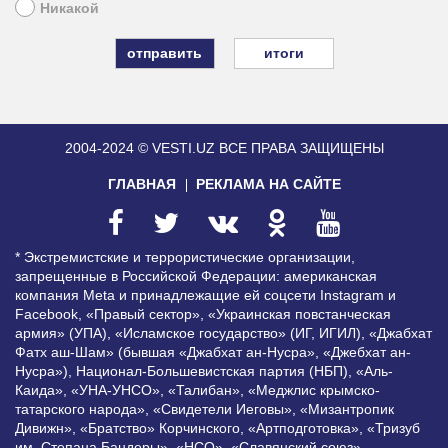
Никакой
итоги
2004-2024 © VESTI.UZ
ВСЕ ПРАВА ЗАЩИЩЕНЫ
ГЛАВНАЯ
РЕКЛАМА НА САЙТЕ
* Экстремистские и террористические организации,
запрещенные в Российской Федерации: американская
компания Meta и принадлежащие ей соцсети Instagram и
Facebook, «Правый сектор», «Украинская повстанческая
армия» (УПА), «Исламское государство» (ИГ, ИГИЛ), «Джабхат
Фатх аш-Шам» (бывшая «Джабхат ан-Нусра», «Джебхат ан-
Нусра»), Национал-Большевистская партия (НБП), «Аль-
Каида», «УНА-УНСО», «Талибан», «Меджлис крымско-
татарского народа», «Свидетели Иеговы», «Мизантропик
Дивижн», «Братство» Корчинского, «Артподготовка», «Тризуб
им. Степана Бандеры», «НСО», «Славянский союз»,