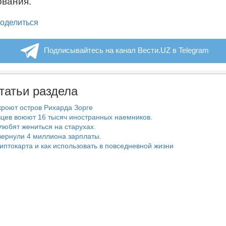
ования.
legram
оделиться
Подписывайтесь на канал Вести.UZ в Telegram
татьи раздела
роют остров Рихарда Зорге
цев воюют 16 тысяч иностранных наемников.
любят жениться на старухах.
ернули 4 миллиона зарплаты.
риптокарта и как использовать в повседневной жизни