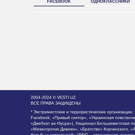
FACEBOOK
ОДНОКЛАССНИКИ
2004-2024 © VESTI.UZ
ВСЕ ПРАВА ЗАЩИЩЕНЫ
* Экстремистские и террористические организации
Facebook, «Правый сектор», «Украинская повстанч
«Джебхат ан-Нусра»), Национал-Большевистская п
«Мизантропик Дивижн», «Братство» Корчинского, «
борьбы с коррупцией» (ФБК) – организация-иноаге