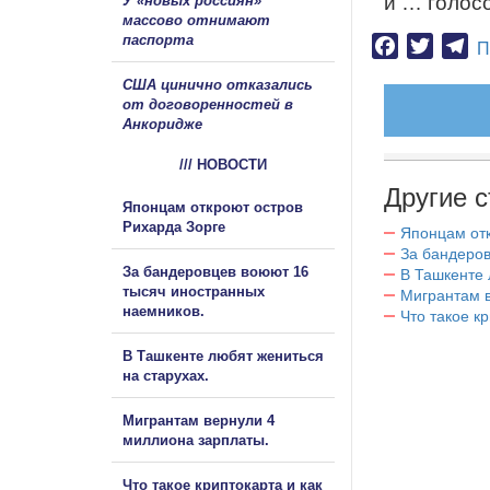
и … голос
У «новых россиян»
массово отнимают
паспорта
Facebook
Twitter
Te
П
США цинично отказались
от договоренностей в
Анкоридже
/// НОВОСТИ
Другие с
Японцам откроют остров
Рихарда Зорге
Японцам отк
За бандеров
За бандеровцев воюют 16
В Ташкенте 
тысяч иностранных
Мигрантам в
наемников.
Что такое к
В Ташкенте любят жениться
на старухах.
Мигрантам вернули 4
миллиона зарплаты.
Что такое криптокарта и как