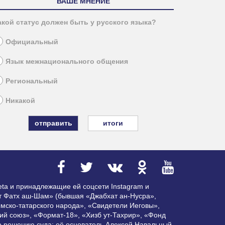
ВАШЕ МНЕНИЕ
акой статус должен быть у русского языка?
Официальный
Язык межнационального общения
Региональный
Никакой
итоги
ta и принадлежащие ей соцсети Instagram и
ат Фатх аш-Шам» (бывшая «Джабхат ан-Нусра»,
мско-татарского народа», «Свидетели Иеговы»,
ий союз», «Формат-18», «Хизб ут-Тахрир», «Фонд
по решению суда; её основатель Алексей Навальный