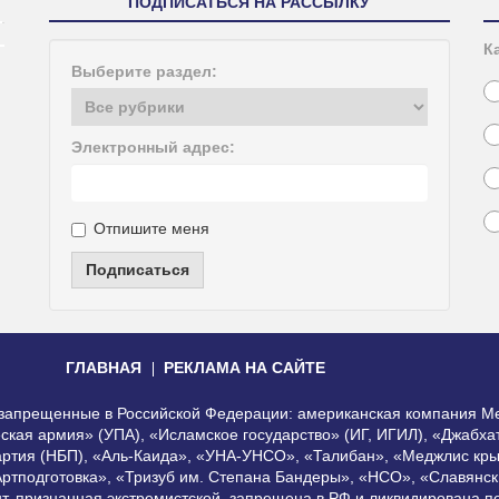
ПОДПИСАТЬСЯ НА РАССЫЛКУ
К
Выберите раздел:
Электронный адрес:
Отпишите меня
Подписаться
ГЛАВНАЯ
РЕКЛАМА НА САЙТЕ
, запрещенные в Российской Федерации: американская компания Me
еская армия» (УПА), «Исламское государство» (ИГ, ИГИЛ), «Джабх
артия (НБП), «Аль-Каида», «УНА-УНСО», «Талибан», «Меджлис кры
Артподготовка», «Тризуб им. Степана Бандеры», «НСО», «Славянск
нт, признанная экстремистской, запрещена в РФ и ликвидирована 