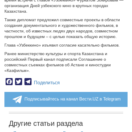
время встречи с главой «Узбеккино» Фуркатом Зокировым —
организация Дней узбекского кино в крупных городах
Казахстана.
Также дипломат предложил совместные проекты в области
создания документального и художественного фильмов, в
частности, об известных людях двух народов, совместном
прошлом и будущем – с целью показать общую историю.
Глава «Узбеккино» изъявил согласие касательно фильмов.
Ранее министерство культуры и спорта Казахстана и
российский Первый канал подписали Соглашение о
совместных съемках фильмов об Астане и киностудии
«Казфильм».
Facebook
Twitter
Telegram
Поделиться
Подписывайтесь на канал Вести.UZ в Telegram
Другие статьи раздела