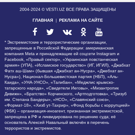
2004-2024 © VESTI.UZ
ВСЕ ПРАВА ЗАЩИЩЕНЫ
ГЛАВНАЯ
РЕКЛАМА НА САЙТЕ
* Экстремистские и террористические организации,
запрещенные в Российской Федерации: американская
компания Meta и принадлежащие ей соцсети Instagram и
Facebook, «Правый сектор», «Украинская повстанческая
армия» (УПА), «Исламское государство» (ИГ, ИГИЛ), «Джабхат
Фатх аш-Шам» (бывшая «Джабхат ан-Нусра», «Джебхат ан-
Нусра»), Национал-Большевистская партия (НБП), «Аль-
Каида», «УНА-УНСО», «Талибан», «Меджлис крымско-
татарского народа», «Свидетели Иеговы», «Мизантропик
Дивижн», «Братство» Корчинского, «Артподготовка», «Тризуб
им. Степана Бандеры», «НСО», «Славянский союз»,
«Формат-18», «Хизб ут-Тахрир», «Фонд борьбы с коррупцией»
(ФБК) – организация-иноагент, признанная экстремистской,
запрещена в РФ и ликвидирована по решению суда; её
основатель Алексей Навальный включён в перечень
террористов и экстремистов.