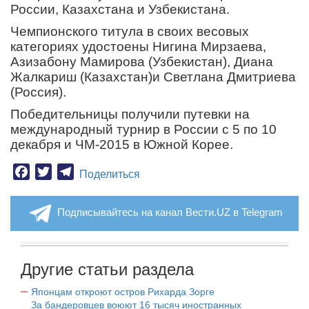
России, Казахстана и Узбекистана.
Чемпионского титула в своих весовых
категориях удостоены Нигина Мирзаева,
Азизабону Мамирова (Узбекистан), Диана
Жалкариш (Казахстан)и Светлана Дмитриева
(Россия).
Победительницы получили путевки на
международный турнир в России с 5 по 10
декабря и ЧМ-2015 в Южной Корее.
Facebook
Twitter
Telegram
Поделиться
Подписывайтесь на канал Вести.UZ в Telegram
Другие статьи раздела
Японцам откроют остров Рихарда Зорге
За бандеровцев воюют 16 тысяч иностранных