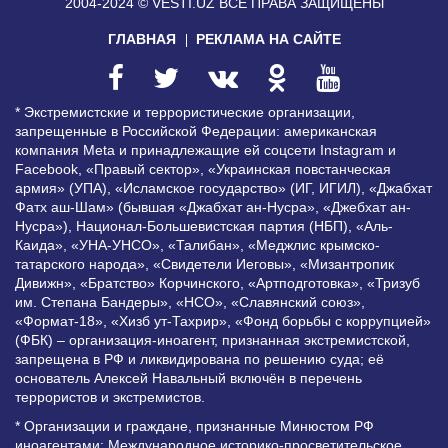
2004-2024 © VESTI.UZ
ВСЕ ПРАВА ЗАЩИЩЕНЫ
ГЛАВНАЯ
РЕКЛАМА НА САЙТЕ
* Экстремистские и террористические организации,
запрещенные в Российской Федерации: американская
компания Meta и принадлежащие ей соцсети Instagram и
Facebook, «Правый сектор», «Украинская повстанческая
армия» (УПА), «Исламское государство» (ИГ, ИГИЛ), «Джабхат
Фатх аш-Шам» (бывшая «Джабхат ан-Нусра», «Джебхат ан-
Нусра»), Национал-Большевистская партия (НБП), «Аль-
Каида», «УНА-УНСО», «Талибан», «Меджлис крымско-
татарского народа», «Свидетели Иеговы», «Мизантропик
Дивижн», «Братство» Корчинского, «Артподготовка», «Тризуб
им. Степана Бандеры», «НСО», «Славянский союз»,
«Формат-18», «Хизб ут-Тахрир», «Фонд борьбы с коррупцией»
(ФБК) – организация-иноагент, признанная экстремистской,
запрещена в РФ и ликвидирована по решению суда; её
основатель Алексей Навальный включён в перечень
террористов и экстремистов.
* Организации и граждане, признанные Минюстом РФ
иноагентами: Международное историко-просветительское,