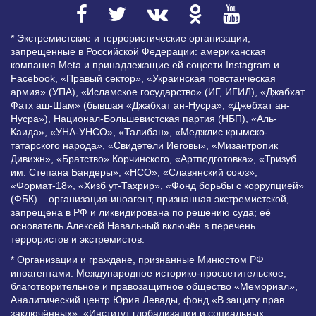
* Экстремистские и террористические организации,
запрещенные в Российской Федерации: американская
компания Meta и принадлежащие ей соцсети Instagram и
Facebook, «Правый сектор», «Украинская повстанческая
армия» (УПА), «Исламское государство» (ИГ, ИГИЛ), «Джабхат
Фатх аш-Шам» (бывшая «Джабхат ан-Нусра», «Джебхат ан-
Нусра»), Национал-Большевистская партия (НБП), «Аль-
Каида», «УНА-УНСО», «Талибан», «Меджлис крымско-
татарского народа», «Свидетели Иеговы», «Мизантропик
Дивижн», «Братство» Корчинского, «Артподготовка», «Тризуб
им. Степана Бандеры», «НСО», «Славянский союз»,
«Формат-18», «Хизб ут-Тахрир», «Фонд борьбы с коррупцией»
(ФБК) – организация-иноагент, признанная экстремистской,
запрещена в РФ и ликвидирована по решению суда; её
основатель Алексей Навальный включён в перечень
террористов и экстремистов.
* Организации и граждане, признанные Минюстом РФ
иноагентами: Международное историко-просветительское,
благотворительное и правозащитное общество «Мемориал»,
Аналитический центр Юрия Левады, фонд «В защиту прав
заключённых», «Институт глобализации и социальных