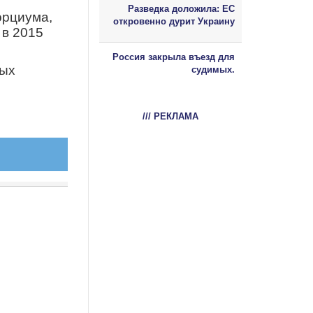
Разведка доложила: ЕС
орциума,
откровенно дурит Украину
 в 2015
Россия закрыла въезд для
ных
судимых.
/// РЕКЛАМА