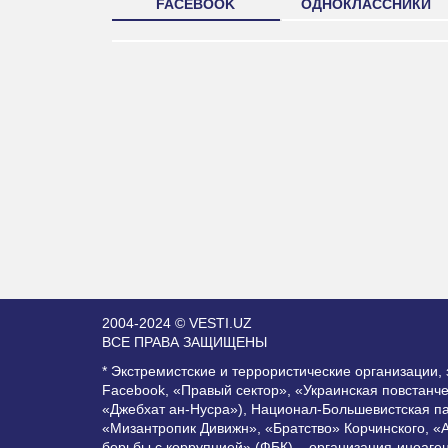
FACEBOOK
ОДНОКЛАССНИКИ
2004-2024 © VESTI.UZ
ВСЕ ПРАВА ЗАЩИЩЕНЫ
* Экстремистские и террористические организации
Facebook, «Правый сектор», «Украинская повстанч
«Джебхат ан-Нусра»), Национал-Большевистская п
«Мизантропик Дивижн», «Братство» Корчинского, «
борьбы с коррупцией» (ФБК) – организация-иноаге