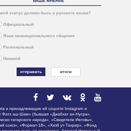
ВАШЕ МНЕНИЕ
акой статус должен быть у русского языка?
Официальный
Язык межнационального общения
Региональный
Никакой
итоги
ta и принадлежащие ей соцсети Instagram и
ат Фатх аш-Шам» (бывшая «Джабхат ан-Нусра»,
мско-татарского народа», «Свидетели Иеговы»,
ий союз», «Формат-18», «Хизб ут-Тахрир», «Фонд
по решению суда; её основатель Алексей Навальный