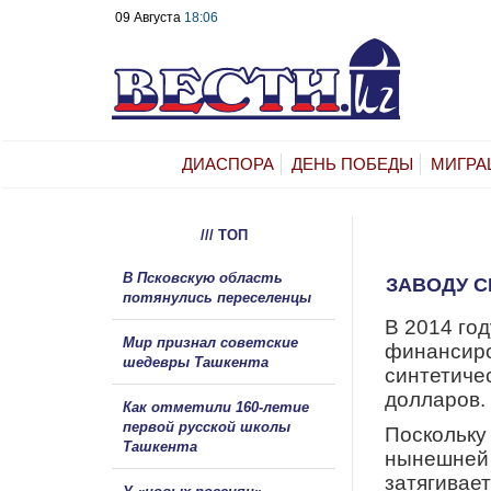
09 Августа
18:06
ДИАСПОРА
ДЕНЬ ПОБЕДЫ
МИГРА
/// ТОП
В Псковскую область
ЗАВОДУ 
потянулись переселенцы
В
2014
го
Мир признал советские
финансиро
шедевры Ташкента
синтетиче
долларов.
Как отметили 160-летие
первой русской школы
Поскольку
Ташкента
нынешней 
затягивае