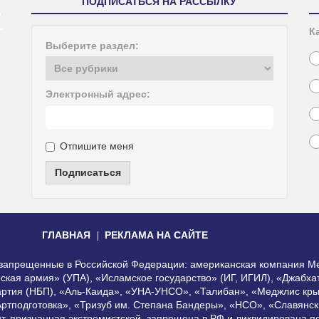
ПОДПИСАТЬСЯ НА РАССЫЛКУ
К
Выберите раздел:
Электронный адрес:
Отпишите меня
Подписаться
ГЛАВНАЯ
РЕКЛАМА НА САЙТЕ
, запрещенные в Российской Федерации: американская компания Me
еская армия» (УПА), «Исламское государство» (ИГ, ИГИЛ), «Джабх
артия (НБП), «Аль-Каида», «УНА-УНСО», «Талибан», «Меджлис кры
Артподготовка», «Тризуб им. Степана Бандеры», «НСО», «Славянск
нт, признанная экстремистской, запрещена в РФ и ликвидирована 