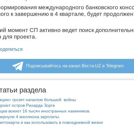
формирования междунаро
дного банковского конс
ого к завершению
в
4 к
вартале, будет продолжен
ий момент СП активно ведет поиск дополнитель
в для проекта
.
legram
оделиться
Подписывайтесь на канал Вести.UZ в Telegram
татьи раздела
нкции» грозят началом большой войны
роют остров Рихарда Зорге
цев воюют 16 тысяч иностранных наемников.
ернули 4 миллиона зарплаты.
риптокарта и как использовать в повседневной жизни