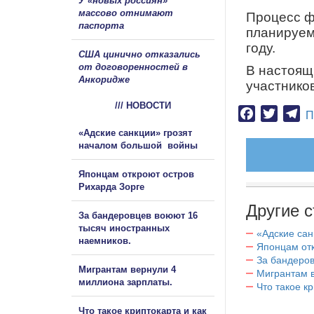
У «новых россиян»
массово отнимают
П
роцесс 
паспорта
планир
уем
году.
США цинично отказались
от договоренностей в
В
настоящ
Анкоридже
участнико
/// НОВОСТИ
Facebook
Twitter
Te
П
«Адские санкции» грозят
началом большой войны
Японцам откроют остров
Рихарда Зорге
Другие с
За бандеровцев воюют 16
тысяч иностранных
«Адские са
наемников.
Японцам отк
За бандеров
Мигрантам вернули 4
Мигрантам в
миллиона зарплаты.
Что такое к
Что такое криптокарта и как