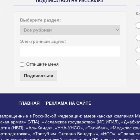
ПОДПИСАТЬСЯ НА РАССЫЛКУ
К
Выберите раздел:
Электронный адрес:
Отпишите меня
Подписаться
ГЛАВНАЯ
РЕКЛАМА НА САЙТЕ
, запрещенные в Российской Федерации: американская компания Me
еская армия» (УПА), «Исламское государство» (ИГ, ИГИЛ), «Джабх
артия (НБП), «Аль-Каида», «УНА-УНСО», «Талибан», «Меджлис кры
Артподготовка», «Тризуб им. Степана Бандеры», «НСО», «Славянск
нт, признанная экстремистской, запрещена в РФ и ликвидирована 