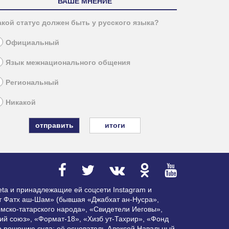
ВАШЕ МНЕНИЕ
акой статус должен быть у русского языка?
Официальный
Язык межнационального общения
Региональный
Никакой
итоги
ta и принадлежащие ей соцсети Instagram и
ат Фатх аш-Шам» (бывшая «Джабхат ан-Нусра»,
мско-татарского народа», «Свидетели Иеговы»,
ий союз», «Формат-18», «Хизб ут-Тахрир», «Фонд
по решению суда; её основатель Алексей Навальный