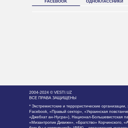
FACEBOOK
ОДНОКЛАССНИКИ
2004-2024 © VESTI.UZ
ВСЕ ПРАВА ЗАЩИЩЕНЫ
* Экстремистские и террористические организации
Facebook, «Правый сектор», «Украинская повстанч
«Джебхат ан-Нусра»), Национал-Большевистская п
«Мизантропик Дивижн», «Братство» Корчинского, «
борьбы с коррупцией» (ФБК) – организация-иноаге