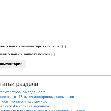
ня о новых комментариях по email.
еня о новых записях почтой.
татьи раздела
роют остров Рихарда Зорге
цев воюют 16 тысяч иностранных наемников.
любят жениться на старухах.
ернули 4 миллиона зарплаты.
риптокарта и как использовать в повседневной жизни