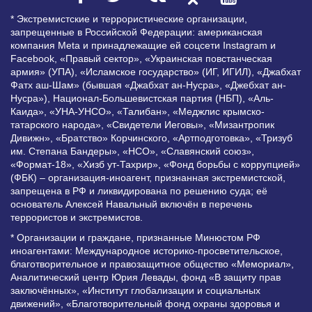
* Экстремистские и террористические организации,
запрещенные в Российской Федерации: американская
компания Meta и принадлежащие ей соцсети Instagram и
Facebook, «Правый сектор», «Украинская повстанческая
армия» (УПА), «Исламское государство» (ИГ, ИГИЛ), «Джабхат
Фатх аш-Шам» (бывшая «Джабхат ан-Нусра», «Джебхат ан-
Нусра»), Национал-Большевистская партия (НБП), «Аль-
Каида», «УНА-УНСО», «Талибан», «Меджлис крымско-
татарского народа», «Свидетели Иеговы», «Мизантропик
Дивижн», «Братство» Корчинского, «Артподготовка», «Тризуб
им. Степана Бандеры», «НСО», «Славянский союз»,
«Формат-18», «Хизб ут-Тахрир», «Фонд борьбы с коррупцией»
(ФБК) – организация-иноагент, признанная экстремистской,
запрещена в РФ и ликвидирована по решению суда; её
основатель Алексей Навальный включён в перечень
террористов и экстремистов.
* Организации и граждане, признанные Минюстом РФ
иноагентами: Международное историко-просветительское,
благотворительное и правозащитное общество «Мемориал»,
Аналитический центр Юрия Левады, фонд «В защиту прав
заключённых», «Институт глобализации и социальных
движений», «Благотворительный фонд охраны здоровья и