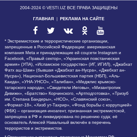
2004-2024 © VESTI.UZ
ВСЕ ПРАВА ЗАЩИЩЕНЫ
ГЛАВНАЯ
РЕКЛАМА НА САЙТЕ
* Экстремистские и террористические организации,
запрещенные в Российской Федерации: американская
компания Meta и принадлежащие ей соцсети Instagram и
Facebook, «Правый сектор», «Украинская повстанческая
армия» (УПА), «Исламское государство» (ИГ, ИГИЛ), «Джабхат
Фатх аш-Шам» (бывшая «Джабхат ан-Нусра», «Джебхат ан-
Нусра»), Национал-Большевистская партия (НБП), «Аль-
Каида», «УНА-УНСО», «Талибан», «Меджлис крымско-
татарского народа», «Свидетели Иеговы», «Мизантропик
Дивижн», «Братство» Корчинского, «Артподготовка», «Тризуб
им. Степана Бандеры», «НСО», «Славянский союз»,
«Формат-18», «Хизб ут-Тахрир», «Фонд борьбы с коррупцией»
(ФБК) – организация-иноагент, признанная экстремистской,
запрещена в РФ и ликвидирована по решению суда; её
основатель Алексей Навальный включён в перечень
террористов и экстремистов.
* Организации и граждане, признанные Минюстом РФ