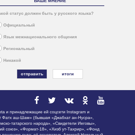
ВАШЕ МНЕНИЕ
акой статус должен быть у русского языка?
Официальный
Язык межнационального общения
Региональный
Никакой
итоги
ta и принадлежащие ей соцсети Instagram и
ат Фатх аш-Шам» (бывшая «Джабхат ан-Нусра»,
мско-татарского народа», «Свидетели Иеговы»,
ий союз», «Формат-18», «Хизб ут-Тахрир», «Фонд
по решению суда; её основатель Алексей Навальный