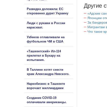
Другие с
Разведка доложила: ЕС
откровенно дурит Украину
«Адские са
Японцам отк
За бандеров
Люди с руками в России
Мигрантам в
нарасхват.
Что такое к
Узбеков отлавливали на
футбольном ЧМ в США
«Ташкентский» Ил-114
прилетел в Бухару на
испытания.
В Таллине хотят снести
храм Александра Невского.
Наркобизнес в Ташкенте
ворочает миллиардами
Создание COVID-19
оплачивали американцы.