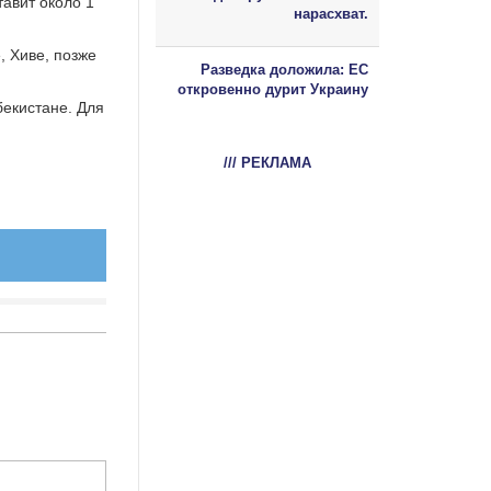
тавит около 1
нарасхват.
, Хиве, позже
Разведка доложила: ЕС
откровенно дурит Украину
бекистане. Для
/// РЕКЛАМА