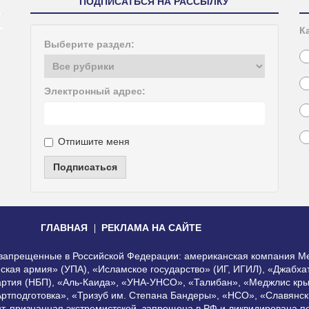
ПОДПИСАТЬСЯ НА РАССЫЛКУ
К
Выберите раздел:
Электронный адрес:
Отпишите меня
Подписаться
ГЛАВНАЯ
РЕКЛАМА НА САЙТЕ
, запрещенные в Российской Федерации: американская компания Me
еская армия» (УПА), «Исламское государство» (ИГ, ИГИЛ), «Джабх
артия (НБП), «Аль-Каида», «УНА-УНСО», «Талибан», «Меджлис кры
Артподготовка», «Тризуб им. Степана Бандеры», «НСО», «Славянск
нт, признанная экстремистской, запрещена в РФ и ликвидирована 