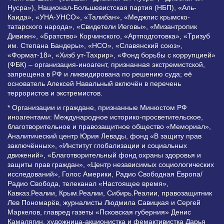
Нусра»), Национал-Большевистская партия (НБП), «Аль-
Каида», «УНА-УНСО», «Талибан», «Меджлис крымско-
татарского народа», «Свидетели Иеговы», «Мизантропик
Дивижн», «Братство» Корчинского, «Артподготовка», «Тризуб
им. Степана Бандеры», «НСО», «Славянский союз»,
«Формат-18», «Хизб ут-Тахрир», «Фонд борьбы с коррупцией»
(ФБК) – организация-иноагент, признанная экстремистской,
запрещена в РФ и ликвидирована по решению суда; её
основатель Алексей Навальный включён в перечень
террористов и экстремистов.
* Организации и граждане, признанные Минюстом РФ
иноагентами: Международное историко-просветительское,
благотворительное и правозащитное общество «Мемориал»,
Аналитический центр Юрия Левады, фонд «В защиту прав
заключённых», «Институт глобализации и социальных
движений», «Благотворительный фонд охраны здоровья и
защиты прав граждан», «Центр независимых социологических
исследований», Голос Америки, Радио Свободная Европа/
Радио Свобода, телеканал «Настоящее время»,
Кавказ.Реалии, Крым.Реалии, Сибирь.Реалии, правозащитник
Лев Пономарёв, журналисты Людмила Савицкая и Сергей
Маркелов, главред газеты «Псковская губерния» Денис
Камалягин, художница-акционистка и фемактивистка Дарья