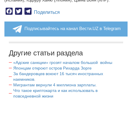
(Испания), Юдзуру Ханю (Япония), Цзинь Боян (КНР).
Facebook
Twitter
Telegram
Поделиться
Подписывайтесь на канал Вести.UZ в Telegram
Другие статьи раздела
«Адские санкции» грозят началом большой войны
Японцам откроют остров Рихарда Зорге
За бандеровцев воюют 16 тысяч иностранных
наемников.
Мигрантам вернули 4 миллиона зарплаты.
Что такое криптокарта и как использовать в
повседневной жизни