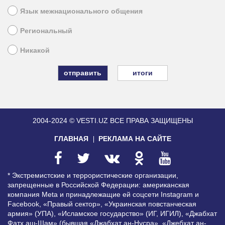
Язык межнационального общения
Региональный
Никакой
итоги
2004-2024 © VESTI.UZ
ВСЕ ПРАВА ЗАЩИЩЕНЫ
ГЛАВНАЯ
РЕКЛАМА НА САЙТЕ
* Экстремистские и террористические организации,
запрещенные в Российской Федерации: американская
компания Meta и принадлежащие ей соцсети Instagram и
Facebook, «Правый сектор», «Украинская повстанческая
армия» (УПА), «Исламское государство» (ИГ, ИГИЛ), «Джабхат
Фатх аш-Шам» (бывшая «Джабхат ан-Нусра», «Джебхат ан-