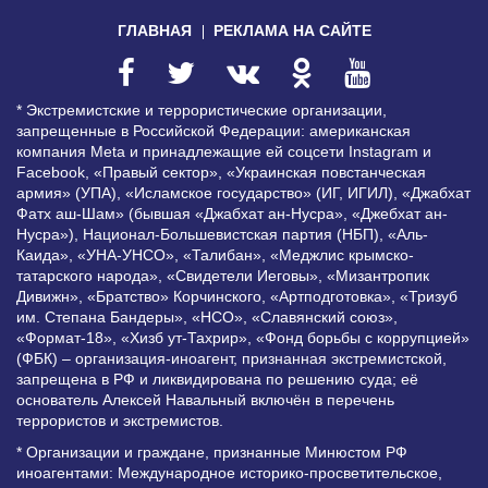
ГЛАВНАЯ
РЕКЛАМА НА САЙТЕ
* Экстремистские и террористические организации,
запрещенные в Российской Федерации: американская
компания Meta и принадлежащие ей соцсети Instagram и
Facebook, «Правый сектор», «Украинская повстанческая
армия» (УПА), «Исламское государство» (ИГ, ИГИЛ), «Джабхат
Фатх аш-Шам» (бывшая «Джабхат ан-Нусра», «Джебхат ан-
Нусра»), Национал-Большевистская партия (НБП), «Аль-
Каида», «УНА-УНСО», «Талибан», «Меджлис крымско-
татарского народа», «Свидетели Иеговы», «Мизантропик
Дивижн», «Братство» Корчинского, «Артподготовка», «Тризуб
им. Степана Бандеры», «НСО», «Славянский союз»,
«Формат-18», «Хизб ут-Тахрир», «Фонд борьбы с коррупцией»
(ФБК) – организация-иноагент, признанная экстремистской,
запрещена в РФ и ликвидирована по решению суда; её
основатель Алексей Навальный включён в перечень
террористов и экстремистов.
* Организации и граждане, признанные Минюстом РФ
иноагентами: Международное историко-просветительское,