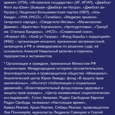
армия» (УПА), «Исламское государство» (ИГ, ИГИЛ), «Джабхат
Фатх аш-Шам» (бывшая «Джабхат ан-Нусра», «Джебхат ан-
Нусра»), Национал-Большевистская партия (НБП), «Аль-
Каида», «УНА-УНСО», «Талибан», «Меджлис крымско-
татарского народа», «Свидетели Иеговы», «Мизантропик
Дивижн», «Братство» Корчинского, «Артподготовка», «Тризуб
им. Степана Бандеры», «НСО», «Славянский союз»,
«Формат-18», «Хизб ут-Тахрир», «Фонд борьбы с коррупцией»
(ФБК) – организация-иноагент, признанная экстремистской,
запрещена в РФ и ликвидирована по решению суда; её
основатель Алексей Навальный включён в перечень
террористов и экстремистов.
* Организации и граждане, признанные Минюстом РФ
иноагентами: Международное историко-просветительское,
благотворительное и правозащитное общество «Мемориал»,
Аналитический центр Юрия Левады, фонд «В защиту прав
заключённых», «Институт глобализации и социальных
движений», «Благотворительный фонд охраны здоровья и
защиты прав граждан», «Центр независимых социологических
исследований», Голос Америки, Радио Свободная Европа/
Радио Свобода, телеканал «Настоящее время»,
Кавказ.Реалии, Крым.Реалии, Сибирь.Реалии, правозащитник
Лев Пономарёв, журналисты Людмила Савицкая и Сергей