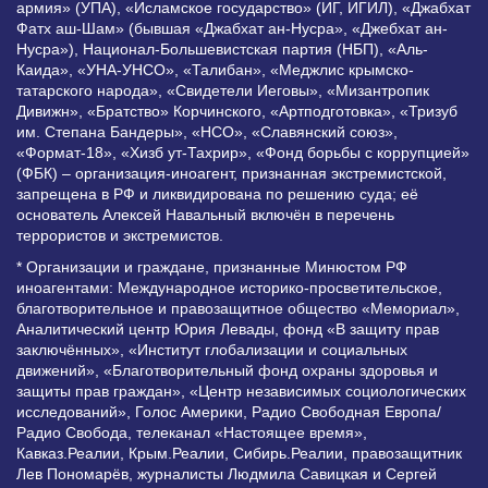
армия» (УПА), «Исламское государство» (ИГ, ИГИЛ), «Джабхат
Фатх аш-Шам» (бывшая «Джабхат ан-Нусра», «Джебхат ан-
Нусра»), Национал-Большевистская партия (НБП), «Аль-
Каида», «УНА-УНСО», «Талибан», «Меджлис крымско-
татарского народа», «Свидетели Иеговы», «Мизантропик
Дивижн», «Братство» Корчинского, «Артподготовка», «Тризуб
им. Степана Бандеры», «НСО», «Славянский союз»,
«Формат-18», «Хизб ут-Тахрир», «Фонд борьбы с коррупцией»
(ФБК) – организация-иноагент, признанная экстремистской,
запрещена в РФ и ликвидирована по решению суда; её
основатель Алексей Навальный включён в перечень
террористов и экстремистов.
* Организации и граждане, признанные Минюстом РФ
иноагентами: Международное историко-просветительское,
благотворительное и правозащитное общество «Мемориал»,
Аналитический центр Юрия Левады, фонд «В защиту прав
заключённых», «Институт глобализации и социальных
движений», «Благотворительный фонд охраны здоровья и
защиты прав граждан», «Центр независимых социологических
исследований», Голос Америки, Радио Свободная Европа/
Радио Свобода, телеканал «Настоящее время»,
Кавказ.Реалии, Крым.Реалии, Сибирь.Реалии, правозащитник
Лев Пономарёв, журналисты Людмила Савицкая и Сергей