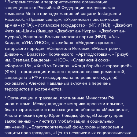
* Экстремистские и террористические организации,
запрещенные в Российской Федерации: американская
компания Meta и принадлежащие ей соцсети Instagram и
Facebook, «Правый сектор», «Украинская повстанческая
армия» (УПА), «Исламское государство» (ИГ, ИГИЛ), «Джабхат
Фатх аш-Шам» (бывшая «Джабхат ан-Нусра», «Джебхат ан-
Нусра»), Национал-Большевистская партия (НБП), «Аль-
Каида», «УНА-УНСО», «Талибан», «Меджлис крымско-
татарского народа», «Свидетели Иеговы», «Мизантропик
Дивижн», «Братство» Корчинского, «Артподготовка», «Тризуб
им. Степана Бандеры», «НСО», «Славянский союз»,
«Формат-18», «Хизб ут-Тахрир», «Фонд борьбы с коррупцией»
(ФБК) – организация-иноагент, признанная экстремистской,
запрещена в РФ и ликвидирована по решению суда; её
основатель Алексей Навальный включён в перечень
террористов и экстремистов.
* Организации и граждане, признанные Минюстом РФ
иноагентами: Международное историко-просветительское,
благотворительное и правозащитное общество «Мемориал»,
Аналитический центр Юрия Левады, фонд «В защиту прав
заключённых», «Институт глобализации и социальных
движений», «Благотворительный фонд охраны здоровья и
защиты прав граждан», «Центр независимых социологических