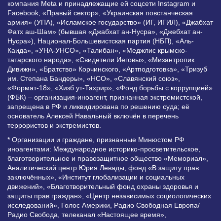
компания Meta и принадлежащие ей соцсети Instagram и
Facebook, «Правый сектор», «Украинская повстанческая
армия» (УПА), «Исламское государство» (ИГ, ИГИЛ), «Джабхат
Фатх аш-Шам» (бывшая «Джабхат ан-Нусра», «Джебхат ан-
Нусра»), Национал-Большевистская партия (НБП), «Аль-
Каида», «УНА-УНСО», «Талибан», «Меджлис крымско-
татарского народа», «Свидетели Иеговы», «Мизантропик
Дивижн», «Братство» Корчинского, «Артподготовка», «Тризуб
им. Степана Бандеры», «НСО», «Славянский союз»,
«Формат-18», «Хизб ут-Тахрир», «Фонд борьбы с коррупцией»
(ФБК) – организация-иноагент, признанная экстремистской,
запрещена в РФ и ликвидирована по решению суда; её
основатель Алексей Навальный включён в перечень
террористов и экстремистов.
* Организации и граждане, признанные Минюстом РФ
иноагентами: Международное историко-просветительское,
благотворительное и правозащитное общество «Мемориал»,
Аналитический центр Юрия Левады, фонд «В защиту прав
заключённых», «Институт глобализации и социальных
движений», «Благотворительный фонд охраны здоровья и
защиты прав граждан», «Центр независимых социологических
исследований», Голос Америки, Радио Свободная Европа/
Радио Свобода, телеканал «Настоящее время»,