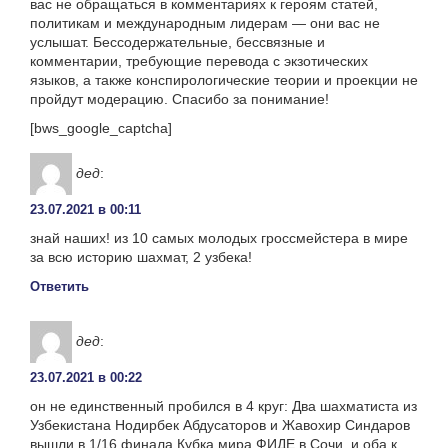
вас не обращаться в комментариях к героям статей,
политикам и международным лидерам — они вас не
услышат. Бессодержательные, бессвязные и
комментарии, требующие перевода с экзотических
языков, а также конспирологические теории и проекции не
пройдут модерацию. Спасибо за понимание!
[bws_google_captcha]
дед
:
23.07.2021 в 00:11
знай наших! из 10 самых молодых гроссмейстера в мире
за всю историю шахмат, 2 узбека!
Ответить
дед
:
23.07.2021 в 00:22
он не единственный пробился в 4 круг: Два шахматиста из
Узбекистана Нодирбек Абдусаторов и Жавохир Синдаров
вышли в 1/16 финала Кубка мира ФИДЕ в Сочи. и оба к