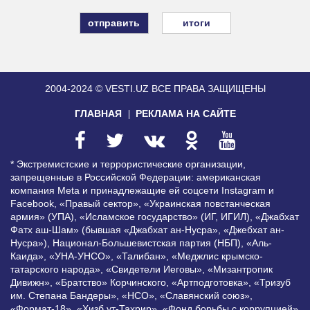
итоги
2004-2024 © VESTI.UZ
ВСЕ ПРАВА ЗАЩИЩЕНЫ
ГЛАВНАЯ
РЕКЛАМА НА САЙТЕ
* Экстремистские и террористические организации,
запрещенные в Российской Федерации: американская
компания Meta и принадлежащие ей соцсети Instagram и
Facebook, «Правый сектор», «Украинская повстанческая
армия» (УПА), «Исламское государство» (ИГ, ИГИЛ), «Джабхат
Фатх аш-Шам» (бывшая «Джабхат ан-Нусра», «Джебхат ан-
Нусра»), Национал-Большевистская партия (НБП), «Аль-
Каида», «УНА-УНСО», «Талибан», «Меджлис крымско-
татарского народа», «Свидетели Иеговы», «Мизантропик
Дивижн», «Братство» Корчинского, «Артподготовка», «Тризуб
им. Степана Бандеры», «НСО», «Славянский союз»,
«Формат-18», «Хизб ут-Тахрир», «Фонд борьбы с коррупцией»