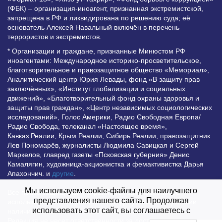
(ФБК) – организация-иноагент, признанная экстремистской,
запрещена в РФ и ликвидирована по решению суда; её
основатель Алексей Навальный включён в перечень
террористов и экстремистов.
* Организации и граждане, признанные Минюстом РФ
иноагентами: Международное историко-просветительское,
благотворительное и правозащитное общество «Мемориал»,
Аналитический центр Юрия Левады, фонд «В защиту прав
заключённых», «Институт глобализации и социальных
движений», «Благотворительный фонд охраны здоровья и
защиты прав граждан», «Центр независимых социологических
исследований», Голос Америки, Радио Свободная Европа/
Радио Свобода, телеканал «Настоящее время»,
Кавказ.Реалии, Крым.Реалии, Сибирь.Реалии, правозащитник
Лев Пономарёв, журналисты Людмила Савицкая и Сергей
Маркелов, главред газеты «Псковская губерния» Денис
Камалягин, художница-акционистка и фемактивистка Дарья
Апахончич. и
другие
.
Мы используем cookie-файлы для наилучшего
Все права защищены и охраняются законом. Любое
представления нашего сайта. Продолжая
использование материалов сайта допустимо при условии
использовать этот сайт, вы соглашаетесь с
наличия активной гиперссылки на Vesti.UZ.
Редакция не несет ответственности за достоверность