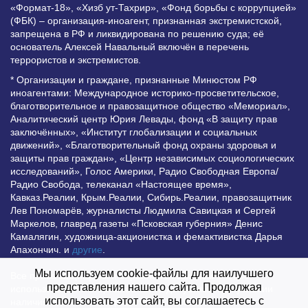
«Формат-18», «Хизб ут-Тахрир», «Фонд борьбы с коррупцией»
(ФБК) – организация-иноагент, признанная экстремистской,
запрещена в РФ и ликвидирована по решению суда; её
основатель Алексей Навальный включён в перечень
террористов и экстремистов.
* Организации и граждане, признанные Минюстом РФ
иноагентами: Международное историко-просветительское,
благотворительное и правозащитное общество «Мемориал»,
Аналитический центр Юрия Левады, фонд «В защиту прав
заключённых», «Институт глобализации и социальных
движений», «Благотворительный фонд охраны здоровья и
защиты прав граждан», «Центр независимых социологических
исследований», Голос Америки, Радио Свободная Европа/
Радио Свобода, телеканал «Настоящее время»,
Кавказ.Реалии, Крым.Реалии, Сибирь.Реалии, правозащитник
Лев Пономарёв, журналисты Людмила Савицкая и Сергей
Маркелов, главред газеты «Псковская губерния» Денис
Камалягин, художница-акционистка и фемактивистка Дарья
Апахончич. и
другие
.
Мы используем cookie-файлы для наилучшего
Все права защищены и охраняются законом. Любое
представления нашего сайта. Продолжая
использование материалов сайта допустимо при условии
использовать этот сайт, вы соглашаетесь с
наличия активной гиперссылки на Vesti.UZ.