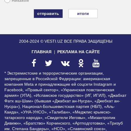
Никакой
итоги
2004-2024 © VESTI.UZ
ВСЕ ПРАВА ЗАЩИЩЕНЫ
ГЛАВНАЯ
РЕКЛАМА НА САЙТЕ
* Экстремистские и террористические организации,
запрещенные в Российской Федерации: американская
компания Meta и принадлежащие ей соцсети Instagram и
Facebook, «Правый сектор», «Украинская повстанческая
армия» (УПА), «Исламское государство» (ИГ, ИГИЛ), «Джабхат
Фатх аш-Шам» (бывшая «Джабхат ан-Нусра», «Джебхат ан-
Нусра»), Национал-Большевистская партия (НБП), «Аль-
Каида», «УНА-УНСО», «Талибан», «Меджлис крымско-
татарского народа», «Свидетели Иеговы», «Мизантропик
Дивижн», «Братство» Корчинского, «Артподготовка», «Тризуб
им. Степана Бандеры», «НСО», «Славянский союз»,