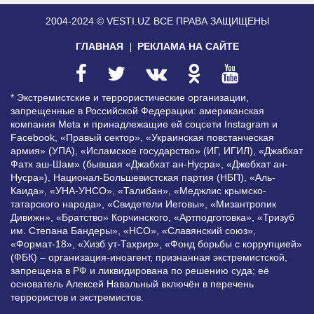
2004-2024 © VESTI.UZ
ВСЕ ПРАВА ЗАЩИЩЕНЫ
ГЛАВНАЯ
РЕКЛАМА НА САЙТЕ
* Экстремистские и террористические организации,
запрещенные в Российской Федерации: американская
компания Meta и принадлежащие ей соцсети Instagram и
Facebook, «Правый сектор», «Украинская повстанческая
армия» (УПА), «Исламское государство» (ИГ, ИГИЛ), «Джабхат
Фатх аш-Шам» (бывшая «Джабхат ан-Нусра», «Джебхат ан-
Нусра»), Национал-Большевистская партия (НБП), «Аль-
Каида», «УНА-УНСО», «Талибан», «Меджлис крымско-
татарского народа», «Свидетели Иеговы», «Мизантропик
Дивижн», «Братство» Корчинского, «Артподготовка», «Тризуб
им. Степана Бандеры», «НСО», «Славянский союз»,
«Формат-18», «Хизб ут-Тахрир», «Фонд борьбы с коррупцией»
(ФБК) – организация-иноагент, признанная экстремистской,
запрещена в РФ и ликвидирована по решению суда; её
основатель Алексей Навальный включён в перечень
террористов и экстремистов.