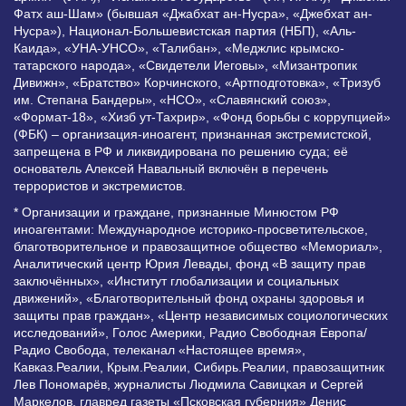
Фатх аш-Шам» (бывшая «Джабхат ан-Нусра», «Джебхат ан-
Нусра»), Национал-Большевистская партия (НБП), «Аль-
Каида», «УНА-УНСО», «Талибан», «Меджлис крымско-
татарского народа», «Свидетели Иеговы», «Мизантропик
Дивижн», «Братство» Корчинского, «Артподготовка», «Тризуб
им. Степана Бандеры», «НСО», «Славянский союз»,
«Формат-18», «Хизб ут-Тахрир», «Фонд борьбы с коррупцией»
(ФБК) – организация-иноагент, признанная экстремистской,
запрещена в РФ и ликвидирована по решению суда; её
основатель Алексей Навальный включён в перечень
террористов и экстремистов.
* Организации и граждане, признанные Минюстом РФ
иноагентами: Международное историко-просветительское,
благотворительное и правозащитное общество «Мемориал»,
Аналитический центр Юрия Левады, фонд «В защиту прав
заключённых», «Институт глобализации и социальных
движений», «Благотворительный фонд охраны здоровья и
защиты прав граждан», «Центр независимых социологических
исследований», Голос Америки, Радио Свободная Европа/
Радио Свобода, телеканал «Настоящее время»,
Кавказ.Реалии, Крым.Реалии, Сибирь.Реалии, правозащитник
Лев Пономарёв, журналисты Людмила Савицкая и Сергей
Маркелов, главред газеты «Псковская губерния» Денис