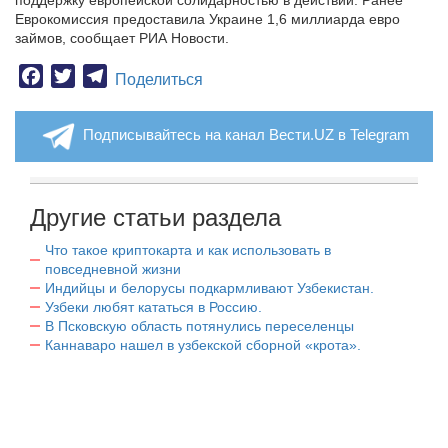
поддержку европейской солидарностью в действии. Ранее
Еврокомиссия предоставила Украине 1,6 миллиарда евро
займов, сообщает РИА Новости.
Facebook
Twitter
Telegram
Поделиться
Подписывайтесь на канал Вести.UZ в Telegram
Другие статьи раздела
Что такое криптокарта и как использовать в
повседневной жизни
Индийцы и белорусы подкармливают Узбекистан.
Узбеки любят кататься в Россию.
В Псковскую область потянулись переселенцы
Каннаваро нашел в узбекской сборной «крота».