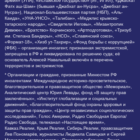
армия» (УПА), «Исламское государство» (ИГ, ИГИЛ), «Джабхат
Фатх аш-Шам» (бывшая «Джабхат ан-Нусра», «Джебхат ан-
Нусра»), Национал-Большевистская партия (НБП), «Аль-
Каида», «УНА-УНСО», «Талибан», «Меджлис крымско-
татарского народа», «Свидетели Иеговы», «Мизантропик
Дивижн», «Братство» Корчинского, «Артподготовка», «Тризуб
им. Степана Бандеры», «НСО», «Славянский союз»,
«Формат-18», «Хизб ут-Тахрир», «Фонд борьбы с коррупцией»
(ФБК) – организация-иноагент, признанная экстремистской,
запрещена в РФ и ликвидирована по решению суда; её
основатель Алексей Навальный включён в перечень
террористов и экстремистов.
* Организации и граждане, признанные Минюстом РФ
иноагентами: Международное историко-просветительское,
благотворительное и правозащитное общество «Мемориал»,
Аналитический центр Юрия Левады, фонд «В защиту прав
заключённых», «Институт глобализации и социальных
движений», «Благотворительный фонд охраны здоровья и
защиты прав граждан», «Центр независимых социологических
исследований», Голос Америки, Радио Свободная Европа/
Радио Свобода, телеканал «Настоящее время»,
Кавказ.Реалии, Крым.Реалии, Сибирь.Реалии, правозащитник
Лев Пономарёв, журналисты Людмила Савицкая и Сергей
Маркелов, главред газеты «Псковская губерния» Денис