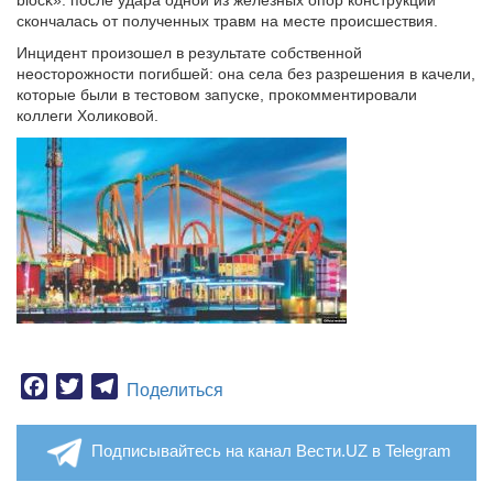
block»: после удара одной из железных опор конструкции
скончалась от полученных травм на месте происшествия.
Инцидент произошел в результате собственной
неосторожности погибшей: она села без разрешения в качели,
которые были в тестовом запуске, прокомментировали
коллеги Холиковой.
Facebook
Twitter
Telegram
Поделиться
Подписывайтесь на канал Вести.UZ в Telegram