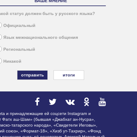
ВАШЕ МНЕНИЕ
акой статус должен быть у русского языка?
Официальный
Язык межнационального общения
Региональный
Никакой
итоги
ta и принадлежащие ей соцсети Instagram и
ат Фатх аш-Шам» (бывшая «Джабхат ан-Нусра»,
мско-татарского народа», «Свидетели Иеговы»,
ий союз», «Формат-18», «Хизб ут-Тахрир», «Фонд
по решению суда; её основатель Алексей Навальный