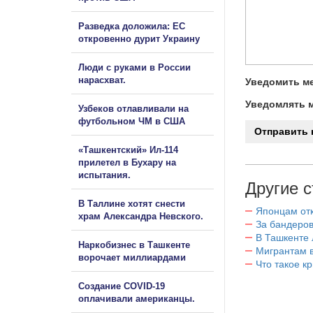
Разведка доложила: ЕС
откровенно дурит Украину
Люди с руками в России
нарасхват.
Уведомить ме
Уведомлять м
Узбеков отлавливали на
футбольном ЧМ в США
«Ташкентский» Ил-114
прилетел в Бухару на
испытания.
Другие с
В Таллине хотят снести
Японцам отк
храм Александра Невского.
За бандеров
В Ташкенте 
Наркобизнес в Ташкенте
Мигрантам в
ворочает миллиардами
Что такое к
Создание COVID-19
оплачивали американцы.