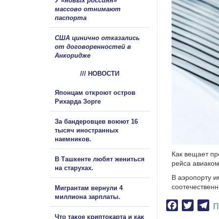
У «новых россиян»
массово отнимают
паспорта
США цинично отказались
от договоренностей в
Анкоридже
/// НОВОСТИ
Японцам откроют остров
Рихарда Зорге
За бандеровцев воюют 16
тысяч иностранных
наемников.
Как вещает пр
В Ташкенте любят жениться
рейса авиаком
на старухах.
В аэропорту и
соотечественн
Мигрантам вернули 4
миллиона зарплаты.
Facebook
Twitter
Te
П
Что такое криптокарта и как