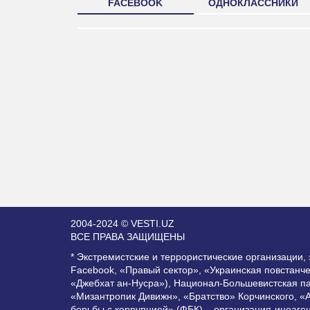
FACEBOOK
ОДНОКЛАССНИКИ
2004-2024 © VESTI.UZ
ВСЕ ПРАВА ЗАЩИЩЕНЫ
* Экстремистские и террористические организации
Facebook, «Правый сектор», «Украинская повстанч
«Джебхат ан-Нусра»), Национал-Большевистская п
«Мизантропик Дивижн», «Братство» Корчинского, «
борьбы с коррупцией» (ФБК) – организация-иноаге