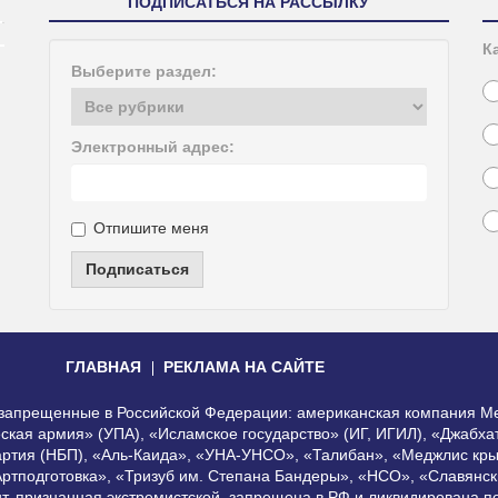
ПОДПИСАТЬСЯ НА РАССЫЛКУ
К
Выберите раздел:
Электронный адрес:
Отпишите меня
Подписаться
ГЛАВНАЯ
РЕКЛАМА НА САЙТЕ
, запрещенные в Российской Федерации: американская компания Me
еская армия» (УПА), «Исламское государство» (ИГ, ИГИЛ), «Джабх
артия (НБП), «Аль-Каида», «УНА-УНСО», «Талибан», «Меджлис кры
Артподготовка», «Тризуб им. Степана Бандеры», «НСО», «Славянск
нт, признанная экстремистской, запрещена в РФ и ликвидирована 