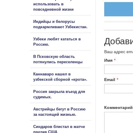
использовать в
повседневной жизни
Индийцы и белорусы
подкармливают Узбекистан.
Добав
Узбеки любят кататься в
Россию.
Ваш адрес ema
В Псковскую область
Имя
*
потянулись переселенцы
Каннаваро нашел в
узбекской сборной «крота».
Email
*
Россия закрыла въезд для
судимых.
Комментарий
Австрийцы бегут в Россию
за настоящей жизнью.
Синдаров блистал в матче
против США