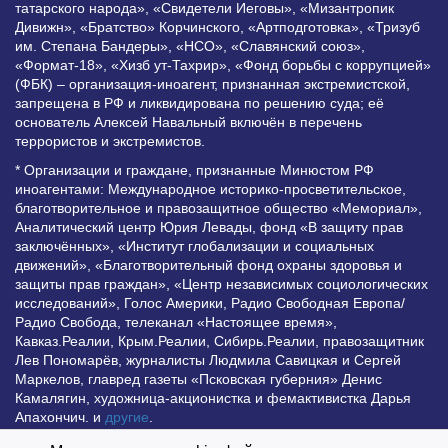
татарского народа», «Свидетели Иеговы», «Мизантропик
Дивижн», «Братство» Корчинского, «Артподготовка», «Тризуб
им. Степана Бандеры», «НСО», «Славянский союз»,
«Формат-18», «Хизб ут-Тахрир», «Фонд борьбы с коррупцией»
(ФБК) – организация-иноагент, признанная экстремистской,
запрещена в РФ и ликвидирована по решению суда; её
основатель Алексей Навальный включён в перечень
террористов и экстремистов.
* Организации и граждане, признанные Минюстом РФ
иноагентами: Международное историко-просветительское,
благотворительное и правозащитное общество «Мемориал»,
Аналитический центр Юрия Левады, фонд «В защиту прав
заключённых», «Институт глобализации и социальных
движений», «Благотворительный фонд охраны здоровья и
защиты прав граждан», «Центр независимых социологических
исследований», Голос Америки, Радио Свободная Европа/
Радио Свобода, телеканал «Настоящее время»,
Кавказ.Реалии, Крым.Реалии, Сибирь.Реалии, правозащитник
Лев Пономарёв, журналисты Людмила Савицкая и Сергей
Маркелов, главред газеты «Псковская губерния» Денис
Камалягин, художница-акционистка и фемактивистка Дарья
Апахончич. и
другие
.