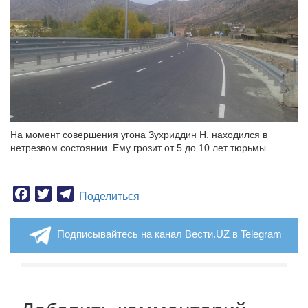
На момент совершения угона Зухриддин Н. находился в
нетрезвом состоянии. Ему грозит от 5 до 10 лет тюрьмы.
Facebook
Twitter
Telegram
Поделиться
Подписывайтесь на канал Вести.UZ в Telegram