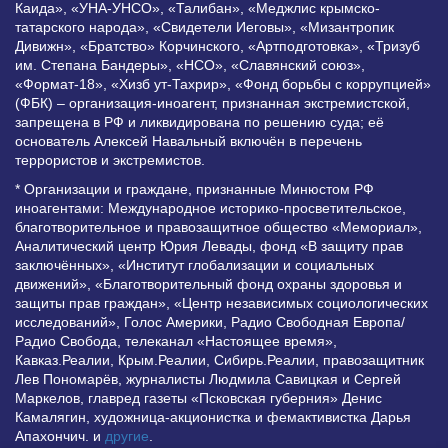
Каида», «УНА-УНСО», «Талибан», «Меджлис крымско-
татарского народа», «Свидетели Иеговы», «Мизантропик
Дивижн», «Братство» Корчинского, «Артподготовка», «Тризуб
им. Степана Бандеры», «НСО», «Славянский союз»,
«Формат-18», «Хизб ут-Тахрир», «Фонд борьбы с коррупцией»
(ФБК) – организация-иноагент, признанная экстремистской,
запрещена в РФ и ликвидирована по решению суда; её
основатель Алексей Навальный включён в перечень
террористов и экстремистов.
* Организации и граждане, признанные Минюстом РФ
иноагентами: Международное историко-просветительское,
благотворительное и правозащитное общество «Мемориал»,
Аналитический центр Юрия Левады, фонд «В защиту прав
заключённых», «Институт глобализации и социальных
движений», «Благотворительный фонд охраны здоровья и
защиты прав граждан», «Центр независимых социологических
исследований», Голос Америки, Радио Свободная Европа/
Радио Свобода, телеканал «Настоящее время»,
Кавказ.Реалии, Крым.Реалии, Сибирь.Реалии, правозащитник
Лев Пономарёв, журналисты Людмила Савицкая и Сергей
Маркелов, главред газеты «Псковская губерния» Денис
Камалягин, художница-акционистка и фемактивистка Дарья
Апахончич. и
другие
.