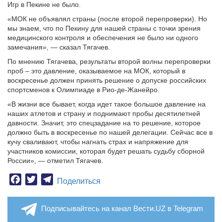
Игр в Пекине не было.
«МОК не объявлял страны (после второй перепроверки). Но
мы знаем, что по Пекину для нашей страны с точки зрения
медицинского контроля и обеспечения не было ни одного
замечания», — сказал Тягачев.
По мнению Тягачева, результаты второй волны перепроверки
проб – это давление, оказываемое на МОК, который в
воскресенье должен принять решение о допуске российских
спортсменов к Олимпиаде в Рио-де-Жанейро.
«В жизни все бывает, когда идет такое большое давление на
наших атлетов и страну и поднимают пробы десятилетней
давности. Значит, это спецзадание на то решение, которое
должно быть в воскресенье по нашей делегации. Сейчас все в
кучу сваливают, чтобы нагнать страх и напряжение для
участников комиссии, которая будет решать судьбу сборной
России», — отметил Тягачев.
Facebook
Twitter
Telegram
Поделиться
Подписывайтесь на канал Вести.UZ в Telegram