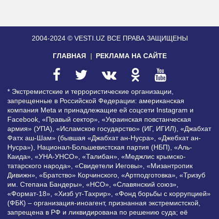
2004-2024 © VESTI.UZ
ВСЕ ПРАВА ЗАЩИЩЕНЫ
ГЛАВНАЯ
РЕКЛАМА НА САЙТЕ
* Экстремистские и террористические организации,
запрещенные в Российской Федерации: американская
компания Meta и принадлежащие ей соцсети Instagram и
Facebook, «Правый сектор», «Украинская повстанческая
армия» (УПА), «Исламское государство» (ИГ, ИГИЛ), «Джабхат
Фатх аш-Шам» (бывшая «Джабхат ан-Нусра», «Джебхат ан-
Нусра»), Национал-Большевистская партия (НБП), «Аль-
Каида», «УНА-УНСО», «Талибан», «Меджлис крымско-
татарского народа», «Свидетели Иеговы», «Мизантропик
Дивижн», «Братство» Корчинского, «Артподготовка», «Тризуб
им. Степана Бандеры», «НСО», «Славянский союз»,
«Формат-18», «Хизб ут-Тахрир», «Фонд борьбы с коррупцией»
(ФБК) – организация-иноагент, признанная экстремистской,
запрещена в РФ и ликвидирована по решению суда; её