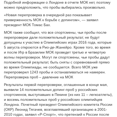
Подобной информации о Лондоне в отчете МОК нет, поэтому
можно предположить, что пробы выбирались произвольно.
«Новая перепроверка в очередной раз показывает
приверженность МОК к борьбе с допингом», — заявил
президент МОК Томас Бах.
МОК также сообщил, что все спортсмены, чьи пробы после
перепроверки дали положительный результат, не будут
допущены к участию в Олимпийских играх 2016 года, которые
5 августа откроются в Рио-де-Жанейро. Кроме того, во время
и после Игр в Бразилии МОК проведет третью и четвертую
волны перепроверок. Могут ли спортсмены, чьи пробы дадут
положительный результат, быть сняты с соревнований прямо
во время Олимпиады, не сообщается. Всего МОК уже
перепроверил 1243 пробы и останавливаться не намерен.
Перепроверка проб – давление на МОК
Результаты первой перепроверки, оглашенные в конце мая,
выявили 14 положительных допинг-проб у российских
спортсменов, выступавших в Пекине (из них 11 – легкоатлеты),
и восемь положительных проб у российских олимпийцев
Лондона. Почетный президент Олимпийского комитета России
(ОКР) Леонид Тягачев, возглавлявший организацию в 2001-
2010 годах, заявил «Р-Спорт», что претензий к России после