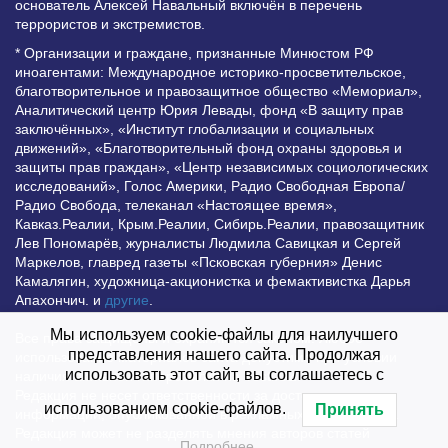
основатель Алексей Навальный включён в перечень
террористов и экстремистов.
* Организации и граждане, признанные Минюстом РФ
иноагентами: Международное историко-просветительское,
благотворительное и правозащитное общество «Мемориал»,
Аналитический центр Юрия Левады, фонд «В защиту прав
заключённых», «Институт глобализации и социальных
движений», «Благотворительный фонд охраны здоровья и
защиты прав граждан», «Центр независимых социологических
исследований», Голос Америки, Радио Свободная Европа/
Радио Свобода, телеканал «Настоящее время»,
Кавказ.Реалии, Крым.Реалии, Сибирь.Реалии, правозащитник
Лев Пономарёв, журналисты Людмила Савицкая и Сергей
Маркелов, главред газеты «Псковская губерния» Денис
Камалягин, художница-акционистка и фемактивистка Дарья
Апахончич. и
другие
.
Мы используем cookie-файлы для наилучшего
Все права защищены и охраняются законом. Любое
представления нашего сайта. Продолжая
использование материалов сайта допустимо при условии
использовать этот сайт, вы соглашаетесь с
наличия активной гиперссылки на Vesti.UZ.
Редакция не несет ответственности за достоверность
использованием cookie-файлов.
Принять
информации, опубликованной в рекламных объявлениях.
Редакция может не разделять мнения авторов статей
Подробнее…