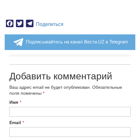
Facebook
Twitter
Telegram
Поделиться
Подписывайтесь на канал Вести.UZ в Telegram
Добавить комментарий
Ваш адрес email не будет опубликован.
Обязательные
поля помечены
*
Имя
*
Email
*