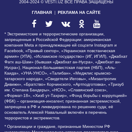
2004-2024 © VESTI.UZ
ВСЕ ПРАВА ЗАЩИЩЕНЫ
ГЛАВНАЯ
РЕКЛАМА НА САЙТЕ
* Экстремистские и террористические организации,
запрещенные в Российской Федерации: американская
компания Meta и принадлежащие ей соцсети Instagram и
Facebook, «Правый сектор», «Украинская повстанческая
армия» (УПА), «Исламское государство» (ИГ, ИГИЛ), «Джабхат
Фатх аш-Шам» (бывшая «Джабхат ан-Нусра», «Джебхат ан-
Нусра»), Национал-Большевистская партия (НБП), «Аль-
Каида», «УНА-УНСО», «Талибан», «Меджлис крымско-
татарского народа», «Свидетели Иеговы», «Мизантропик
Дивижн», «Братство» Корчинского, «Артподготовка», «Тризуб
им. Степана Бандеры», «НСО», «Славянский союз»,
«Формат-18», «Хизб ут-Тахрир», «Фонд борьбы с коррупцией»
(ФБК) – организация-иноагент, признанная экстремистской,
запрещена в РФ и ликвидирована по решению суда; её
основатель Алексей Навальный включён в перечень
террористов и экстремистов.
* Организации и граждане, признанные Минюстом РФ