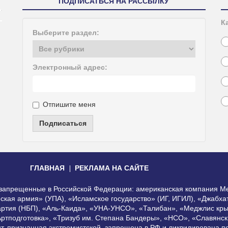
ПОДПИСАТЬСЯ НА РАССЫЛКУ
К
Выберите раздел:
Электронный адрес:
Отпишите меня
Подписаться
ГЛАВНАЯ
РЕКЛАМА НА САЙТЕ
, запрещенные в Российской Федерации: американская компания Me
еская армия» (УПА), «Исламское государство» (ИГ, ИГИЛ), «Джабх
артия (НБП), «Аль-Каида», «УНА-УНСО», «Талибан», «Меджлис кры
Артподготовка», «Тризуб им. Степана Бандеры», «НСО», «Славянск
нт, признанная экстремистской, запрещена в РФ и ликвидирована 