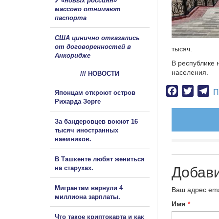
У «новых россиян»
массово отнимают
паспорта
США цинично отказались
от договоренностей в
тысяч.
Анкоридже
В республике 
населения.
/// НОВОСТИ
Facebook
Twitter
Te
П
Японцам откроют остров
Рихарда Зорге
За бандеровцев воюют 16
тысяч иностранных
наемников.
В Ташкенте любят жениться
на старухах.
Добав
Мигрантам вернули 4
Ваш адрес ema
миллиона зарплаты.
Имя
*
Что такое криптокарта и как