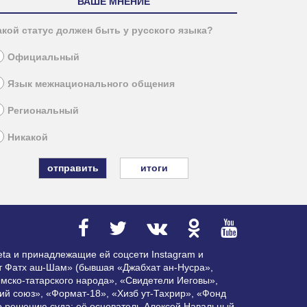
ВАШЕ МНЕНИЕ
акой статус должен быть у русского языка?
Официальный
Язык межнационального общения
Региональный
Никакой
итоги
ta и принадлежащие ей соцсети Instagram и
ат Фатх аш-Шам» (бывшая «Джабхат ан-Нусра»,
мско-татарского народа», «Свидетели Иеговы»,
ий союз», «Формат-18», «Хизб ут-Тахрир», «Фонд
по решению суда; её основатель Алексей Навальный