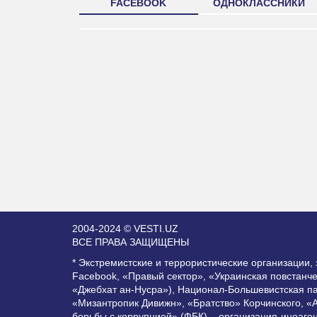
FACEBOOK
ОДНОКЛАССНИКИ
2004-2024 © VESTI.UZ
ВСЕ ПРАВА ЗАЩИЩЕНЫ
* Экстремистские и террористические организации
Facebook, «Правый сектор», «Украинская повстанч
«Джебхат ан-Нусра»), Национал-Большевистская п
«Мизантропик Дивижн», «Братство» Корчинского, «
борьбы с коррупцией» (ФБК) – организация-иноаге