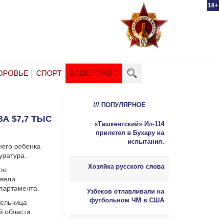
18+
ОРОВЬЕ
СПОРТ
ВАШЕ ПРАВО
/// ПОПУЛЯРНОЕ
А $7,7 ТЫС
«Ташкентский» Ил-114
прилетел в Бухару на
испытания.
него ребенка
уратура.
Хозяйка русского слова
по
овели
епартамента.
Узбеков отлавливали на
футбольном ЧМ в США
тельница
 области.