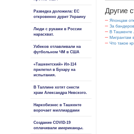
Другие с
Разведка доложила: ЕС
откровенно дурит Украину
Японцам отк
За бандеров
Люди с руками в России
В Ташкенте 
нарасхват.
Мигрантам в
Что такое к
Узбеков отлавливали на
футбольном ЧМ в США
«Ташкентский» Ил-114
прилетел в Бухару на
испытания.
В Таллине хотят снести
храм Александра Невского.
Наркобизнес в Ташкенте
ворочает миллиардами
Создание COVID-19
оплачивали американцы.