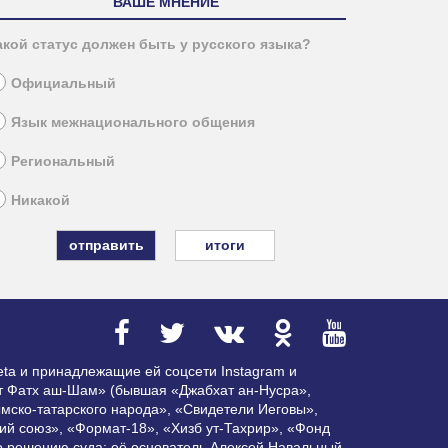
ВАШЕ МНЕНИЕ
акой статус должен быть у русского языка?
Официальный
Язык межнационального общения
Региональный
Никакой
итоги
ta и принадлежащие ей соцсети Instagram и
ат Фатх аш-Шам» (бывшая «Джабхат ан-Нусра»,
мско-татарского народа», «Свидетели Иеговы»,
ий союз», «Формат-18», «Хизб ут-Тахрир», «Фонд
по решению суда; её основатель Алексей Навальный