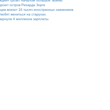
нкции» грозят началом большой войны
роют остров Рихарда Зорге
цев воюют 16 тысяч иностранных наемников.
любят жениться на старухах.
ернули 4 миллиона зарплаты.