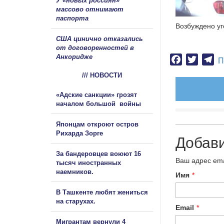
У «новых россиян»
массово отнимают
паспорта
Возбуждено уг
США цинично отказались
от договоренностей в
Анкоридже
Facebook
Twitter
Te
П
/// НОВОСТИ
«Адские санкции» грозят
началом большой войны
Японцам откроют остров
Рихарда Зорге
Добав
За бандеровцев воюют 16
Ваш адрес ema
тысяч иностранных
наемников.
Имя
*
В Ташкенте любят жениться
на старухах.
Email
*
Мигрантам вернули 4