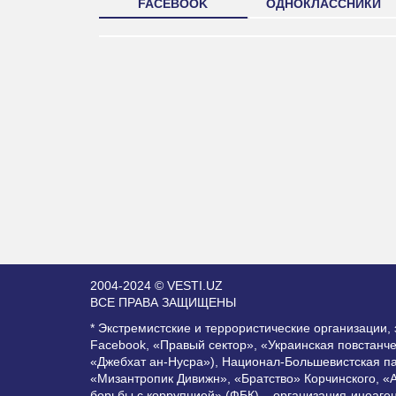
FACEBOOK
ОДНОКЛАССНИКИ
2004-2024 © VESTI.UZ
ВСЕ ПРАВА ЗАЩИЩЕНЫ
* Экстремистские и террористические организации
Facebook, «Правый сектор», «Украинская повстанч
«Джебхат ан-Нусра»), Национал-Большевистская п
«Мизантропик Дивижн», «Братство» Корчинского, «
борьбы с коррупцией» (ФБК) – организация-иноаге