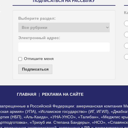
ПОДПИСАТЬСЯ НА РАССЫЛКУ
К
Выберите раздел:
Электронный адрес:
Отпишите меня
Подписаться
ГЛАВНАЯ
РЕКЛАМА НА САЙТЕ
, запрещенные в Российской Федерации: американская компания Me
еская армия» (УПА), «Исламское государство» (ИГ, ИГИЛ), «Джабх
артия (НБП), «Аль-Каида», «УНА-УНСО», «Талибан», «Меджлис кры
Артподготовка», «Тризуб им. Степана Бандеры», «НСО», «Славянск
нт, признанная экстремистской, запрещена в РФ и ликвидирована 