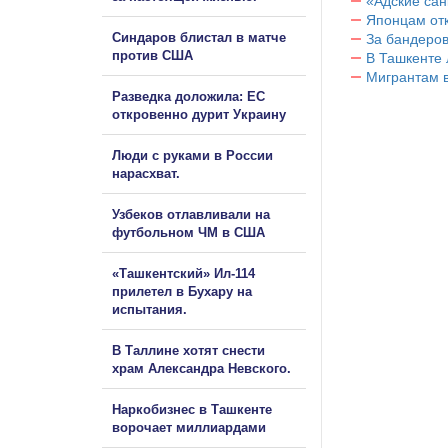
«Адские са
Японцам отк
Синдаров блистал в матче
За бандеров
против США
В Ташкенте 
Мигрантам в
Разведка доложила: ЕС
откровенно дурит Украину
Люди с руками в России
нарасхват.
Узбеков отлавливали на
футбольном ЧМ в США
«Ташкентский» Ил-114
прилетел в Бухару на
испытания.
В Таллине хотят снести
храм Александра Невского.
Наркобизнес в Ташкенте
ворочает миллиардами