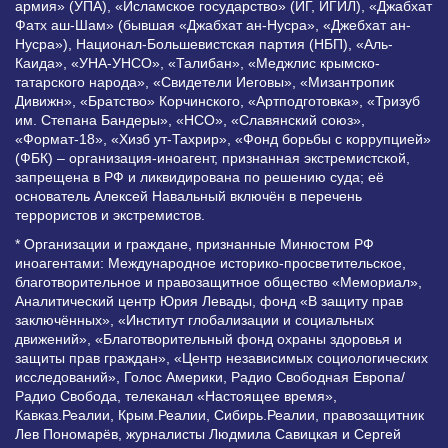
армия» (УПА), «Исламское государство» (ИГ, ИГИЛ), «Джабхат
Фатх аш-Шам» (бывшая «Джабхат ан-Нусра», «Джебхат ан-
Нусра»), Национал-Большевистская партия (НБП), «Аль-
Каида», «УНА-УНСО», «Талибан», «Меджлис крымско-
татарского народа», «Свидетели Иеговы», «Мизантропик
Дивижн», «Братство» Корчинского, «Артподготовка», «Тризуб
им. Степана Бандеры», «НСО», «Славянский союз»,
«Формат-18», «Хизб ут-Тахрир», «Фонд борьбы с коррупцией»
(ФБК) – организация-иноагент, признанная экстремистской,
запрещена в РФ и ликвидирована по решению суда; её
основатель Алексей Навальный включён в перечень
террористов и экстремистов.
* Организации и граждане, признанные Минюстом РФ
иноагентами: Международное историко-просветительское,
благотворительное и правозащитное общество «Мемориал»,
Аналитический центр Юрия Левады, фонд «В защиту прав
заключённых», «Институт глобализации и социальных
движений», «Благотворительный фонд охраны здоровья и
защиты прав граждан», «Центр независимых социологических
исследований», Голос Америки, Радио Свободная Европа/
Радио Свобода, телеканал «Настоящее время»,
Кавказ.Реалии, Крым.Реалии, Сибирь.Реалии, правозащитник
Лев Пономарёв, журналисты Людмила Савицкая и Сергей