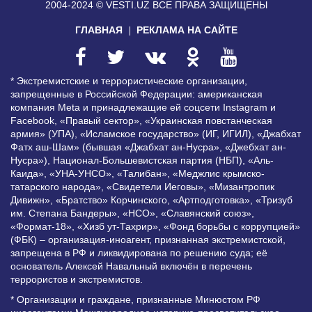
2004-2024 © VESTI.UZ
ВСЕ ПРАВА ЗАЩИЩЕНЫ
ГЛАВНАЯ
РЕКЛАМА НА САЙТЕ
* Экстремистские и террористические организации,
запрещенные в Российской Федерации: американская
компания Meta и принадлежащие ей соцсети Instagram и
Facebook, «Правый сектор», «Украинская повстанческая
армия» (УПА), «Исламское государство» (ИГ, ИГИЛ), «Джабхат
Фатх аш-Шам» (бывшая «Джабхат ан-Нусра», «Джебхат ан-
Нусра»), Национал-Большевистская партия (НБП), «Аль-
Каида», «УНА-УНСО», «Талибан», «Меджлис крымско-
татарского народа», «Свидетели Иеговы», «Мизантропик
Дивижн», «Братство» Корчинского, «Артподготовка», «Тризуб
им. Степана Бандеры», «НСО», «Славянский союз»,
«Формат-18», «Хизб ут-Тахрир», «Фонд борьбы с коррупцией»
(ФБК) – организация-иноагент, признанная экстремистской,
запрещена в РФ и ликвидирована по решению суда; её
основатель Алексей Навальный включён в перечень
террористов и экстремистов.
* Организации и граждане, признанные Минюстом РФ