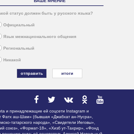
ВАШЕ МНЕНИЕ
акой статус должен быть у русского языка?
Официальный
Язык межнационального общения
Региональный
Никакой
итоги
ta и принадлежащие ей соцсети Instagram и
ат Фатх аш-Шам» (бывшая «Джабхат ан-Нусра»,
мско-татарского народа», «Свидетели Иеговы»,
ий союз», «Формат-18», «Хизб ут-Тахрир», «Фонд
по решению суда; её основатель Алексей Навальный