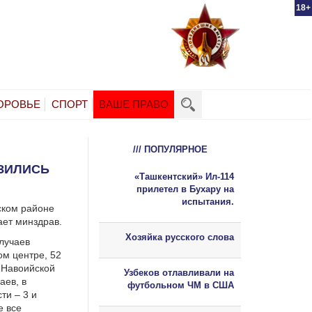
18+
ОРОВЬЕ
СПОРТ
ВАШЕ ПРАВО
/// ПОПУЛЯРНОЕ
ЗИЛИСЬ
«Ташкентский» Ил-114
прилетел в Бухару на
испытания.
ском районе
ает минздрав.
Хозяйка русского слова
лучаев
м центре, 52
в Навоийской
Узбеков отлавливали на
аев, в
футбольном ЧМ в США
ти – 3 и
е все