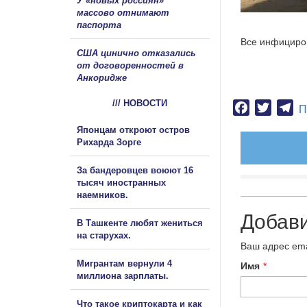
У «новых россиян»
массово отнимают
паспорта
Все инфициро
США цинично отказались
от договоренностей в
Анкоридже
/// НОВОСТИ
Facebook
Twitter
Te
П
Японцам откроют остров
Рихарда Зорге
За бандеровцев воюют 16
тысяч иностранных
наемников.
Добав
В Ташкенте любят жениться
на старухах.
Ваш адрес ema
Мигрантам вернули 4
Имя
*
миллиона зарплаты.
Что такое криптокарта и как