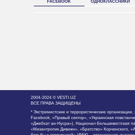
FACEBOOK
ОДНОКЛАССНИКИ
2004-2024 © VESTI.UZ
ВСЕ ПРАВА ЗАЩИЩЕНЫ
* Экстремистские и террористические организации
Facebook, «Правый сектор», «Украинская повстанч
«Джебхат ан-Нусра»), Национал-Большевистская п
«Мизантропик Дивижн», «Братство» Корчинского, «
борьбы с коррупцией» (ФБК) – организация-иноаге