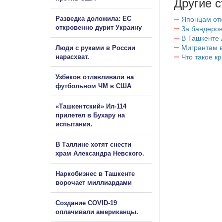
Другие с
Разведка доложила: ЕС
Японцам отк
откровенно дурит Украину
За бандеров
В Ташкенте 
Мигрантам в
Люди с руками в России
нарасхват.
Что такое к
Узбеков отлавливали на
футбольном ЧМ в США
«Ташкентский» Ил-114
прилетел в Бухару на
испытания.
В Таллине хотят снести
храм Александра Невского.
Наркобизнес в Ташкенте
ворочает миллиардами
Создание COVID-19
оплачивали американцы.