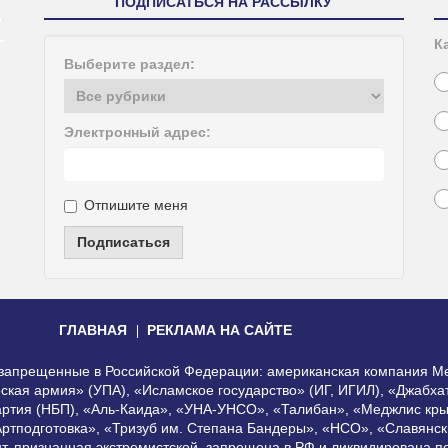
ПОДПИСАТЬСЯ НА РАССЫЛКУ
К
Выберите раздел:
Электронный адрес:
Отпишите меня
Подписаться
ГЛАВНАЯ
РЕКЛАМА НА САЙТЕ
, запрещенные в Российской Федерации: американская компания Me
еская армия» (УПА), «Исламское государство» (ИГ, ИГИЛ), «Джабх
артия (НБП), «Аль-Каида», «УНА-УНСО», «Талибан», «Меджлис кры
Артподготовка», «Тризуб им. Степана Бандеры», «НСО», «Славянск
нт, признанная экстремистской, запрещена в РФ и ликвидирована 