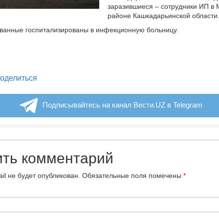
заразившиеся – сотрудники ИП в
районе Кашкадарьинской области
ванные госпитализированы в инфекционную больницу.
legram
оделиться
Подписывайтесь на канал Вести.UZ в Telegram
ить комментарий
il не будет опубликован.
Обязательные поля помечены
*