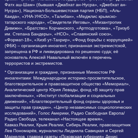
Фатх аш-Шам» (бывшая «Джабхат ан-Нусра», «Джебхат ан-
Нусра»), Национал-Большевистская партия (НБП), «Аль-
Каида», «УНА-УНСО», «Талибан», «Меджлис крымско-
татарского народа», «Свидетели Иеговы», «Мизантропик
Дивижн», «Братство» Корчинского, «Артподготовка», «Тризуб
им. Степана Бандеры», «НСО», «Славянский союз»,
«Формат-18», «Хизб ут-Тахрир», «Фонд борьбы с коррупцией»
(ФБК) – организация-иноагент, признанная экстремистской,
запрещена в РФ и ликвидирована по решению суда; её
основатель Алексей Навальный включён в перечень
террористов и экстремистов.
* Организации и граждане, признанные Минюстом РФ
иноагентами: Международное историко-просветительское,
благотворительное и правозащитное общество «Мемориал»,
Аналитический центр Юрия Левады, фонд «В защиту прав
заключённых», «Институт глобализации и социальных
движений», «Благотворительный фонд охраны здоровья и
защиты прав граждан», «Центр независимых социологических
исследований», Голос Америки, Радио Свободная Европа/
Радио Свобода, телеканал «Настоящее время»,
Кавказ.Реалии, Крым.Реалии, Сибирь.Реалии, правозащитник
Лев Пономарёв, журналисты Людмила Савицкая и Сергей
Маркелов, главред газеты «Псковская губерния» Денис